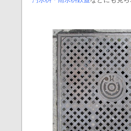
汚水桝・雨水桝鉄蓋
などにも見ら