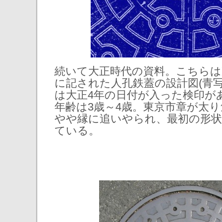
続いて大正時代の資料。こちらは
に記された人孔鉄蓋の設計図(青
は大正4年の日付が入った検印が
年齢は3歳～4歳。東京市章が太
やや縁に追いやられ、最初の形
ている。