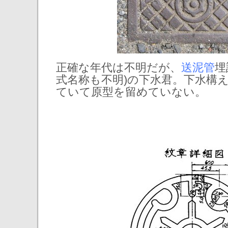
正確な年代は不明だが、
送泥管
埋
式名称も不明)の下水君。下水構
ていて原型を留めていない。