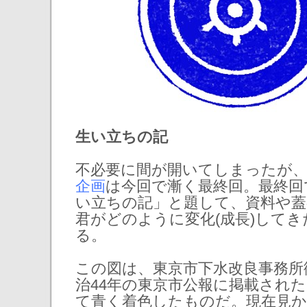
生い立ちの記
不必要に間が開いてしまったが
企画
は今回で漸く最終回。最終回
い立ちの記」と題して、資料や蓋
君がどのように変化(成長)して
る。
この図は、東京市下水改良事務所
治44年の東京市公報に掲載され
て青く着色したものだ。現在見か