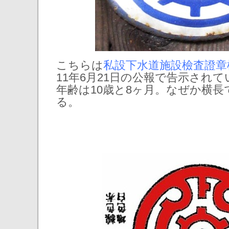
こちらは
私設下水道施設檢査證章
11年6月21日の公報で告示され
年齢は10歳と8ヶ月。なぜか横
る。