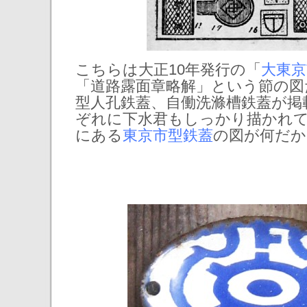
こちらは大正10年発行の「
大東京
「道路露面章略解」という節の図
型人孔鉄蓋、自働洗滌槽鉄蓋が掲
ぞれに下水君もしっかり描かれ
にある
東京市型鉄蓋
の図が何だか