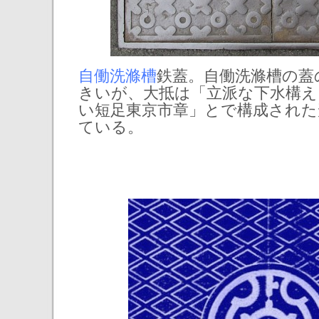
自働洗滌槽
鉄蓋。自働洗滌槽の蓋
きいが、大抵は「立派な下水構え
い短足東京市章」とで構成された
ている。