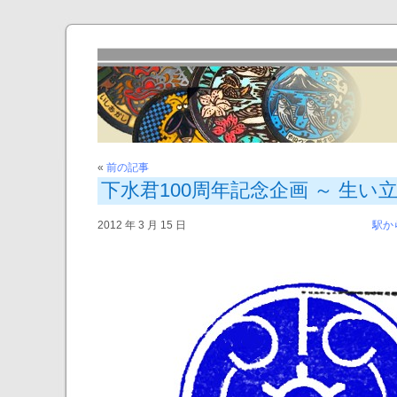
«
前の記事
下水君100周年記念企画 ～ 生い
2012 年 3 月 15 日
駅か