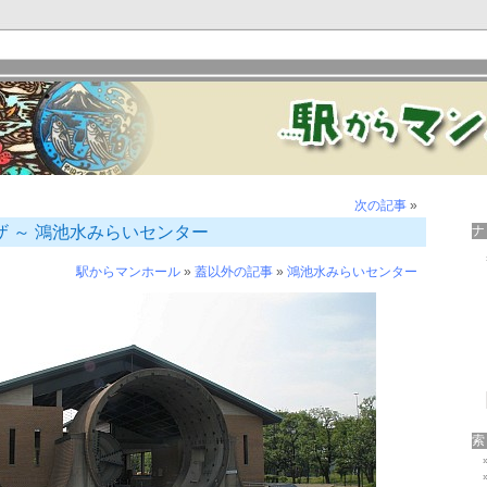
次の記事
»
 ～ 鴻池水みらいセンター
駅からマンホール
»
蓋以外の記事
»
鴻池水みらいセンター