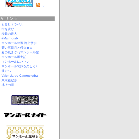
？
相互リンク
もみじトラベル
街を読む
歩鉄の達人
#Manhotalk
マンホールの蓋 路上散歩
蒼い三日月と僕☆★☆
彩の気まぐれマンホール館
マンホール風土記
マンホールにハマレ
マンホールで旅を楽しく♪
彼方へ
Valencia de Cartonpiedra
東京蓋散歩
地上の蓋