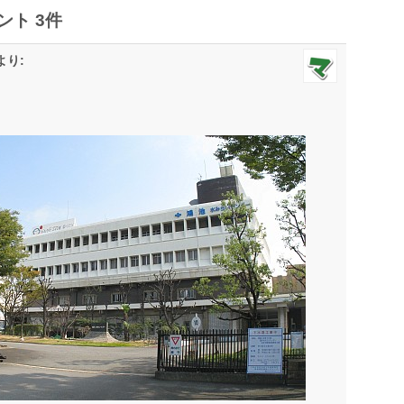
ト 3件
より: