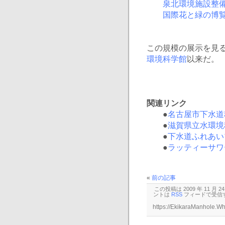
泉北環境施設整
国際花と緑の博
この規模の展示を見る
環境科学館
以来だ。
関連リンク
●
名古屋市下水道
●
滋賀県立水環境
●
下水道ふれあい
●
ラッティーサワ
«
前の記事
この投稿は 2009 年 11 月 2
ントは
RSS
フィードで受信