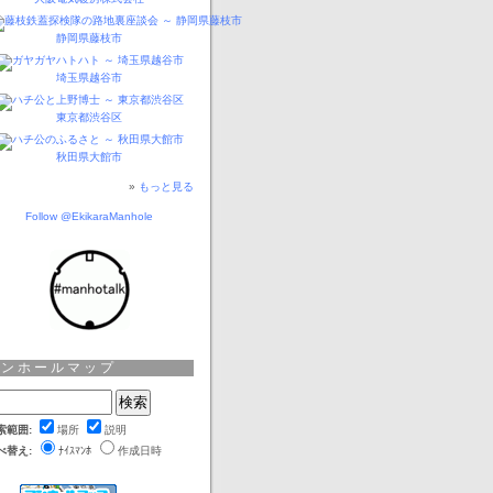
静岡県藤枝市
埼玉県越谷市
東京都渋谷区
秋田県大館市
»
もっと見る
Follow @EkikaraManhole
マンホールマップ
索範囲:
場所
説明
べ替え:
ﾅｲｽﾏﾝﾎ
作成日時