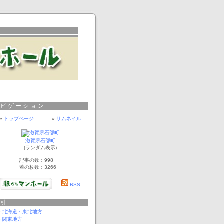
ナビゲーション
»
トップページ
»
サムネイル
滋賀県石部町
(ランダム表示)
記事の数：998
蓋の枚数：3266
RSS
索引
北海道・東北地方
関東地方