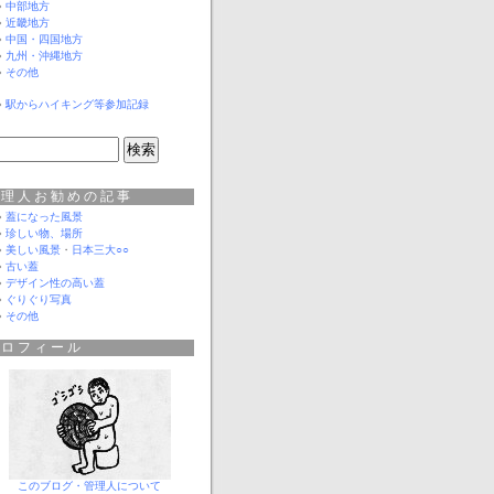
中部地方
近畿地方
中国・四国地方
九州・沖縄地方
その他
駅からハイキング等参加記録
管理人お勧めの記事
蓋になった風景
珍しい物、場所
美しい風景
・
日本三大○○
古い蓋
デザイン性の高い蓋
ぐりぐり写真
その他
プロフィール
このブログ・管理人について