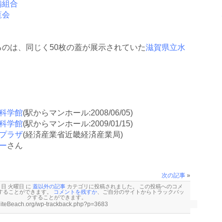
備組合
覧会
のは、同じく50枚の蓋が展示されていた
滋賀県立水
科学館
(駅からマンホール:2008/06/05)
科学館
(駅からマンホール:2009/01/15)
プラザ
(経済産業省近畿経済産業局)
ー
さん
次の記事
»
4 日 火曜日 に
蓋以外の記事
カテゴリに投稿されました。 この投稿へのコメ
することができます。
コメントを残すか
、ご自分のサイトから
トラックバッ
クすることができます。