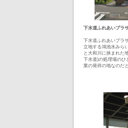
下水道ふれあいプラ
下水道ふれあいプラ
立地する鴻池水みら
と大和川に挟まれた地
下水道)の処理場の
業の発祥の地なのだ