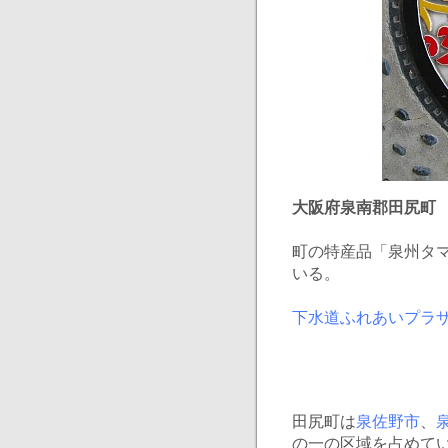
大阪府泉南郡田尻町
町の特産品「泉州タ
いる。
下水道ふれあいプラ
田尻町は
泉佐野市
、
の一の区域を占めてい