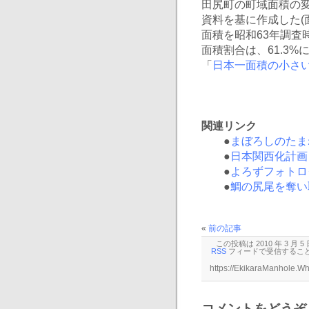
田尻町の町域面積の
資料を基に作成した(
面積を昭和63年調査
面積割合は、61.3
「
日本一面積の小さ
関連リンク
●
まぼろしのたま
●
日本関西化計画
●
よろずフォトロ
●
鯛の尻尾を奪い
«
前の記事
この投稿は 2010 年 3 月 5
RSS
フィードで受信するこ
コメントをどうぞ