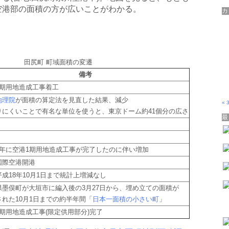
空港部の面積の方が広いことがわかる。
田尻町 町域面積の変遷
備考
1期用地造成工事着工
地理院
が面積の算定法を見直した結果、減少
« 
りにくいことで有名な単位を使うと、東京ドーム約41個分の広さ
3年に空港1期用地造成工事が完了したのに伴い増加
国際空港開港
成18年10月1日まで統計上増減なし
県墨俣町が大垣市に編入後の3月27日から、埋め立ての面積が
された10月1日までの約半年間「
日本一面積の小さい町
」
2期用地造成工事(限定供用部分)完了