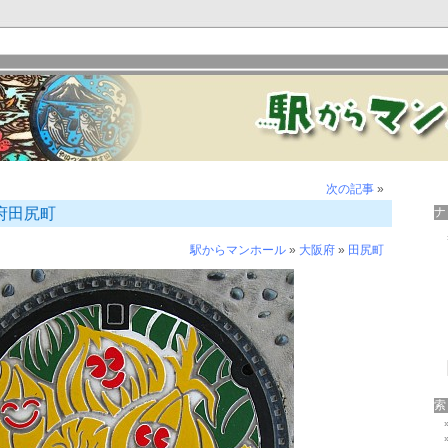
次の記事
»
阪府田尻町
駅からマンホール
»
大阪府
»
田尻町