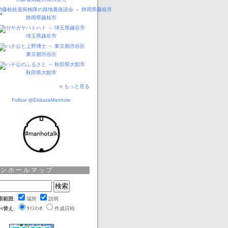
静岡県藤枝市
埼玉県越谷市
東京都渋谷区
秋田県大館市
»
もっと見る
Follow @EkikaraManhole
マンホールマップ
索範囲:
場所
説明
べ替え:
ﾅｲｽﾏﾝﾎ
作成日時