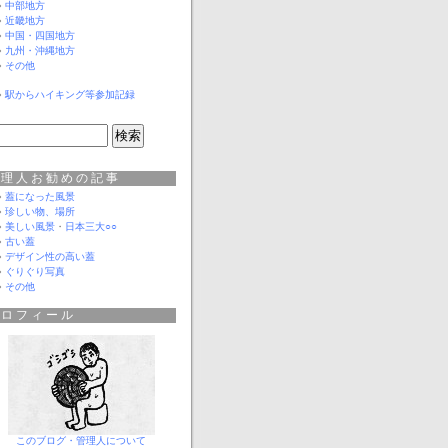
中部地方
近畿地方
中国・四国地方
九州・沖縄地方
その他
駅からハイキング等参加記録
管理人お勧めの記事
蓋になった風景
珍しい物、場所
美しい風景
・
日本三大○○
古い蓋
デザイン性の高い蓋
ぐりぐり写真
その他
プロフィール
このブログ・管理人について