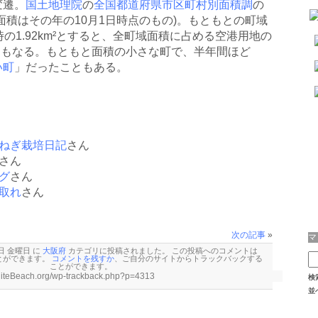
変遷。
国土地理院
の
全国都道府県市区町村別面積調
の
面積はその年の10月1日時点のもの)。もともとの町域
時の1.92km²とすると、全町域面積に占める空港用地の
%にもなる。もともと面積の小さな町で、半年間ほど
い町
」だったこともある。
ねぎ栽培日記
さん
さん
グ
さん
取れ
さん
次の記事
»
 日 金曜日 に
大阪府
カテゴリに投稿されました。 この投稿へのコメントは
とができます。
コメントを残すか
、ご自分のサイトから
トラックバックする
ことができます。
検
並