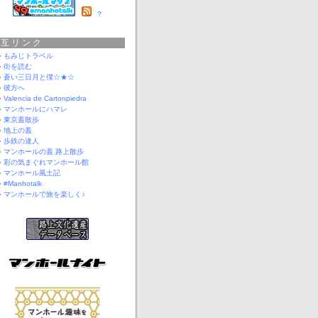
？
相互リンク
もみじトラベル
街を読む
蒼い三日月と僕☆★☆
彼方へ
Valencia de Cartonpiedra
マンホールにハマレ
東京蓋散歩
地上の蓋
歩鉄の達人
マンホールの蓋 路上散歩
彩の気まぐれマンホール館
マンホール風土記
#Manhotalk
マンホールで旅を楽しく♪