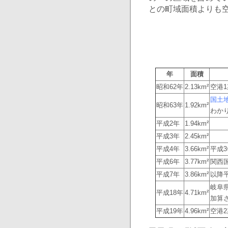
との町域面積よりも
年
面積
昭和62年
2.13km²
空港
国土
昭和63年
1.92km²
わか
平成2年
1.94km²
平成3年
2.45km²
平成4年
3.66km²
平成
平成6年
3.77km²
関西
平成7年
3.86km²
以降平
岐阜
平成18年
4.71km²
加算
平成19年
4.96km²
空港