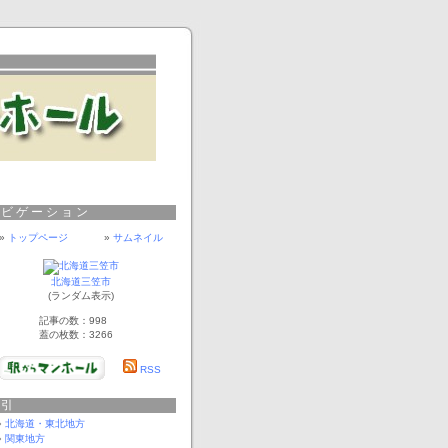
ナビゲーション
»
トップページ
»
サムネイル
北海道三笠市
(ランダム表示)
記事の数：998
蓋の枚数：3266
RSS
索引
北海道・東北地方
関東地方