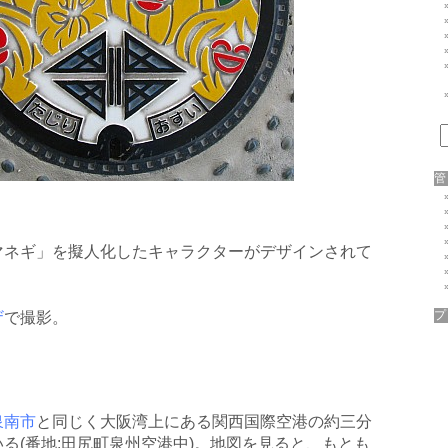
マネギ」を擬人化したキャラクターがデザインされて
ザ
で撮影。
泉南市
と同じく大阪湾上にある関西国際空港の約三分
る(番地:田尻町泉州空港中)。地図を見ると、もとも