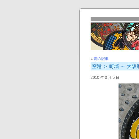
«
前の記事
空港 ＞ 町域 ～ 大
2010 年 3 月 5 日