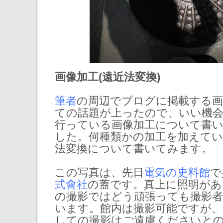
画像加工(遠近法変換)
筆者
の周辺でブログに掲載する
ての話題が上ったので、いい機
行っている画像加工について書
した。何種類かの加工を加えてい
法変換について書いてみます。
この写真は、先日
電気の史料館
で
式會社
の蓋です。真上に照明があ
の撮影ではどう頑張っても撮影
います。館内は撮影可能ですが
しての撮影はご遠慮くださいと