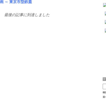
画 ～ 東京市型鉄蓋
最後の記事に到達しました
検
並