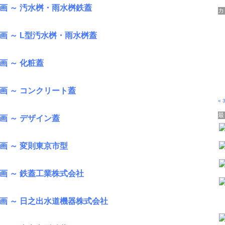
画 ～ 汚水桝・雨水桝鉄蓋
画 ～ L型汚水桝・雨水桝蓋
画 ～ 化粧蓋
画 ～ コンクリート蓋
« 
画 ～ デザイン蓋
画 ～ 変則東京市型
画 ～ 鉄蓋工業株式会社
企画 ～ 日之出水道機器株式会社