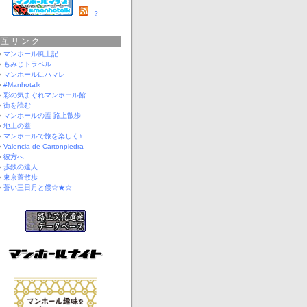
？
相互リンク
マンホール風土記
もみじトラベル
マンホールにハマレ
#Manhotalk
彩の気まぐれマンホール館
街を読む
マンホールの蓋 路上散歩
地上の蓋
マンホールで旅を楽しく♪
Valencia de Cartonpiedra
彼方へ
歩鉄の達人
東京蓋散歩
蒼い三日月と僕☆★☆