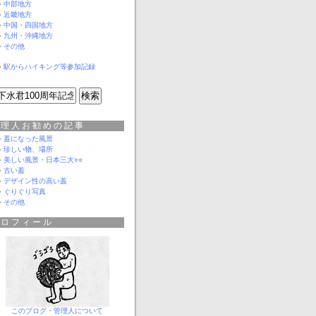
中部地方
近畿地方
中国・四国地方
九州・沖縄地方
その他
駅からハイキング等参加記録
管理人お勧めの記事
蓋になった風景
珍しい物、場所
美しい風景
・
日本三大○○
古い蓋
デザイン性の高い蓋
ぐりぐり写真
その他
プロフィール
このブログ・管理人について