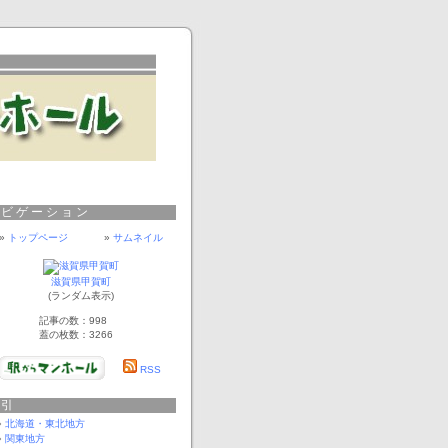
ナビゲーション
»
トップページ
»
サムネイル
滋賀県甲賀町
(ランダム表示)
記事の数：998
蓋の枚数：3266
RSS
索引
北海道・東北地方
関東地方