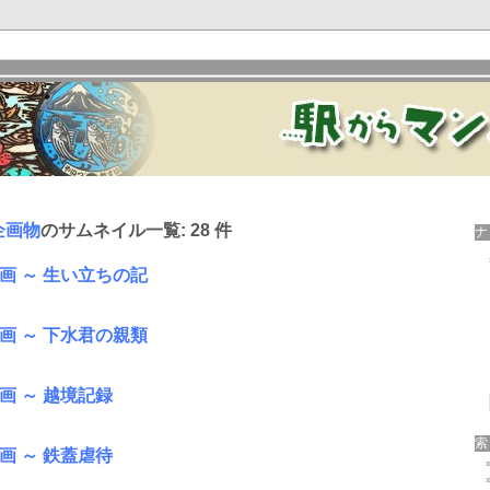
企画物
のサムネイル一覧: 28 件
画 ～ 生い立ちの記
画 ～ 下水君の親類
画 ～ 越境記録
画 ～ 鉄蓋虐待