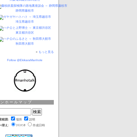
静岡県藤枝市
埼玉県越谷市
東京都渋谷区
秋田県大館市
»
もっと見る
Follow @EkikaraManhole
マンホールマップ
索範囲:
場所
説明
べ替え:
ﾅｲｽﾏﾝﾎ
作成日時