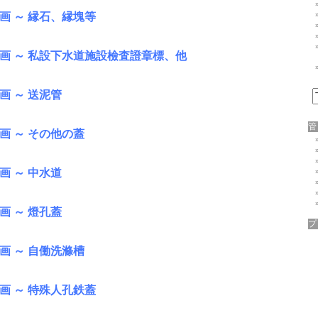
画 ～ 縁石、縁塊等
企画 ～ 私設下水道施設檢査證章標、他
画 ～ 送泥管
画 ～ その他の蓋
画 ～ 中水道
画 ～ 燈孔蓋
画 ～ 自働洗滌槽
画 ～ 特殊人孔鉄蓋