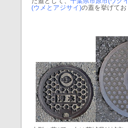
た蓋として、
千葉県市原市(ウグイ
(ウメとアジサイ)
の蓋を挙げてお