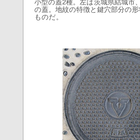
小型の蓋2種。左は茨城県結城市
の蓋。地紋の特徴と鍵穴部分の形
ものだ。