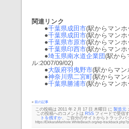
関連リンク
●
千葉県成田市
(駅からマンホール:
●
千葉県成田市
(駅からマンホール:
●
千葉県市原市
(駅からマンホール:
●
千葉県印西市
(駅からマンホール:
●
埼玉県南水道企業団
(駅から
ル:2007/09/02)
●
大阪府羽曳野市
(駅からマンホー
●
神奈川県二宮町
(駅からマンホー
●
千葉県勝浦市
(駅からマンホール:
«
前の記事
この投稿は 2011 年 2 月 17 日 木曜日 に
製造元
この投稿へのコメントは
RSS
フィードで受信
トを残すか
、ご自分のサイトから
トラックバ