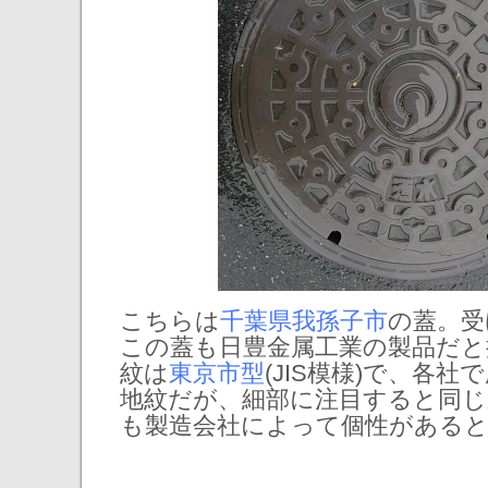
こちらは
千葉県我孫子市
の蓋。受
この蓋も日豊金属工業の製品だと
紋は
東京市型
(JIS模様)で、各
地紋だが、細部に注目すると同じ
も製造会社によって個性がある