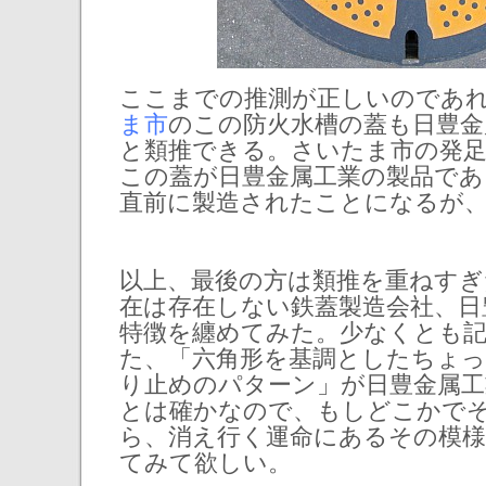
ここまでの推測が正しいのであ
ま市
のこの防火水槽の蓋も日豊金
と類推できる。さいたま市の発足は
この蓋が日豊金属工業の製品であ
直前に製造されたことになるが、
以上、最後の方は類推を重ねすぎ
在は存在しない鉄蓋製造会社、日
特徴を纏めてみた。少なくとも記
た、「六角形を基調としたちょ
り止めのパターン」が日豊金属工
とは確かなので、もしどこかで
ら、消え行く運命にあるその模
てみて欲しい。