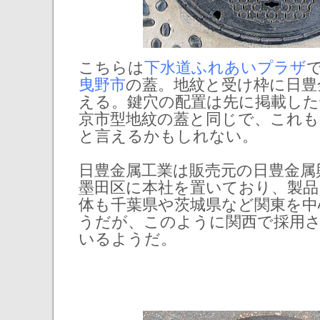
こちらは
下水道ふれあいプラザ
曳野市
の蓋。地紋と受け枠に日豊
える。鍵穴の配置は先に掲載した
京市型地紋の蓋と同じで、これも
と言えるかもしれない。
日豊金属工業は販売元の日豊金属
墨田区に本社を置いており、製品
体も千葉県や茨城県など関東を中
うだが、このように関西で採用
いるようだ。