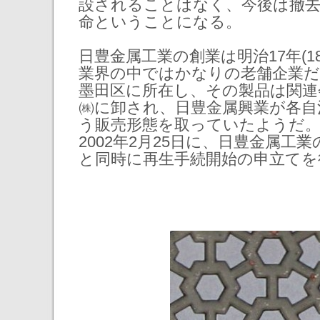
設されることはなく、今後は撤
命ということになる。
日豊金属工業の創業は明治17年(18
業界の中ではかなりの老舗企業だ
墨田区に所在し、その製品は関連
㈱に卸され、日豊金属興業が各自
う販売形態を取っていたようだ。
2002年2月25日に、日豊金属工
と同時に再生手続開始の申立てを