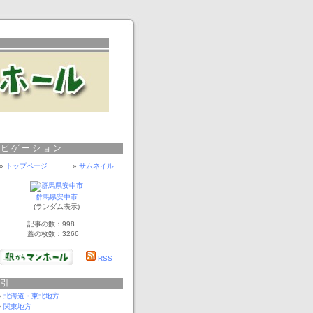
ナビゲーション
»
トップページ
»
サムネイル
群馬県安中市
(ランダム表示)
記事の数：998
蓋の枚数：3266
RSS
索引
北海道・東北地方
関東地方