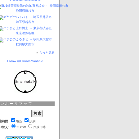
静岡県藤枝市
埼玉県越谷市
東京都渋谷区
秋田県大館市
»
もっと見る
Follow @EkikaraManhole
マンホールマップ
索範囲:
場所
説明
べ替え:
ﾅｲｽﾏﾝﾎ
作成日時