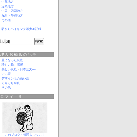
中部地方
近畿地方
中国・四国地方
九州・沖縄地方
その他
駅からハイキング等参加記録
管理人お勧めの記事
蓋になった風景
珍しい物、場所
美しい風景
・
日本三大○○
古い蓋
デザイン性の高い蓋
ぐりぐり写真
その他
プロフィール
このブログ・管理人について