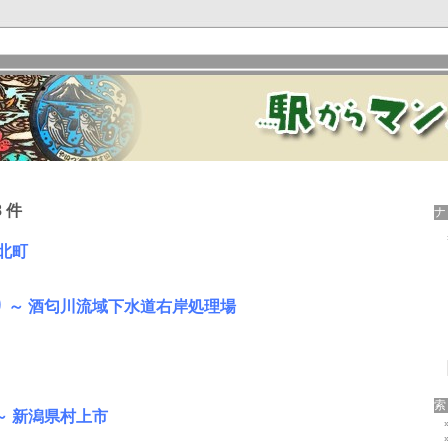
 件
北町
 ～ 酒匂川流域下水道右岸処理場
～ 新潟県村上市