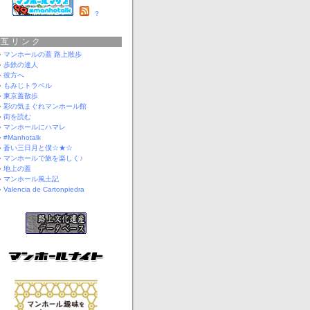
？
相互リンク
マンホールの蓋 路上散歩
歩鉄の達人
彼方へ
もみじトラベル
東京蓋散歩
彩の気まぐれマンホール館
街を読む
マンホールにハマレ
#Manhotalk
蒼い三日月と僕☆★☆
マンホールで旅を楽しく♪
地上の蓋
マンホール風土記
Valencia de Cartonpiedra