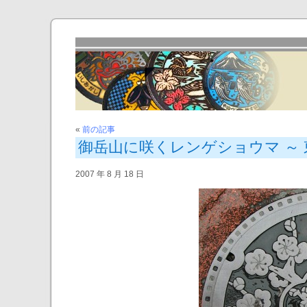
«
前の記事
御岳山に咲くレンゲショウマ ～
2007 年 8 月 18 日