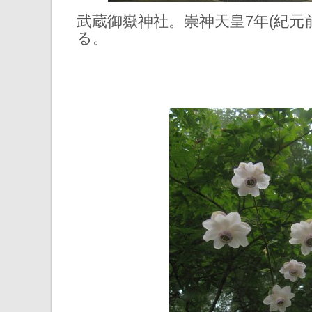
武蔵御嶽神社。崇神天皇7年(紀元
る。