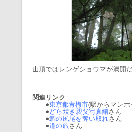
山頂ではレンゲショウマが満開
関連リンク
●
東京都青梅市
(駅からマンホール:
●
どら焼き親父写真館
さん
●
鯛の尻尾を奪い取れ
さん
●
道の旅
さん