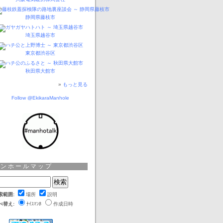
静岡県藤枝市
埼玉県越谷市
東京都渋谷区
秋田県大館市
»
もっと見る
Follow @EkikaraManhole
マンホールマップ
索範囲:
場所
説明
べ替え:
ﾅｲｽﾏﾝﾎ
作成日時