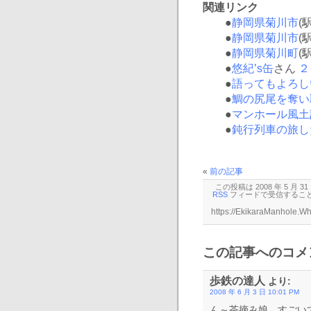
関連リンク
●
静岡県菊川市
(
●
静岡県菊川市
(
●
静岡県菊川町
(
●
悠紀’s缶
さん
２
●
語ってもよろし
●
鯛の尻尾を奪い
●
マンホール風土
●
鈍行列車の旅し
«
前の記事
この投稿は 2008 年 5 月 3
RSS
フィードで受信するこ
この記事へのコメン
歩鉄の達人
より:
2008 年 6 月 3 日 10:01 PM
ん～茶摘み娘、すごい