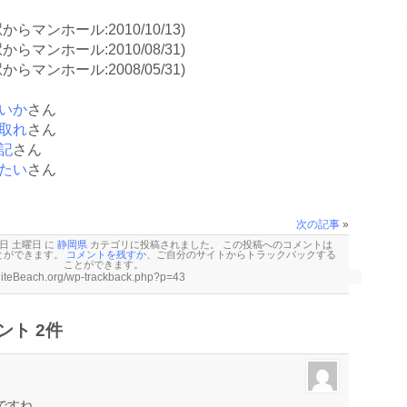
駅からマンホール:2010/10/13)
駅からマンホール:2010/08/31)
駅からマンホール:2008/05/31)
いか
さん
取れ
さん
記
さん
たい
さん
次の記事
»
1 日 土曜日 に
静岡県
カテゴリに投稿されました。 この投稿へのコメントは
とができます。
コメントを残すか
、ご自分のサイトから
トラックバックする
ことができます。
ト 2件
ですね。