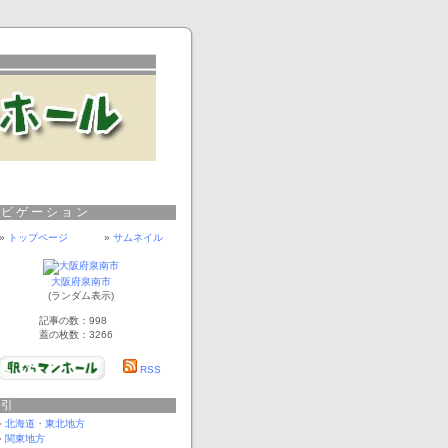
ナビゲーション
»
トップページ
»
サムネイル
大阪府泉南市
(ランダム表示)
記事の数：998
蓋の枚数：3266
RSS
索引
北海道・東北地方
関東地方