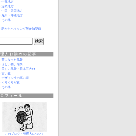
中部地方
近畿地方
中国・四国地方
九州・沖縄地方
その他
駅からハイキング等参加記録
管理人お勧めの記事
蓋になった風景
珍しい物、場所
美しい風景
・
日本三大○○
古い蓋
デザイン性の高い蓋
ぐりぐり写真
その他
プロフィール
このブログ・管理人について