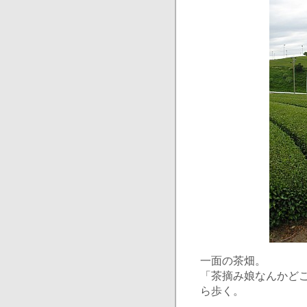
一面の茶畑。
「茶摘み娘なんかど
ら歩く。