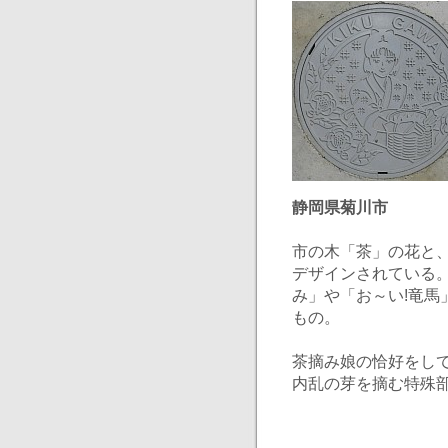
静岡県菊川市
市の木「茶」の花と
デザインされている
み」や「お～い!竜
もの。
茶摘み娘の恰好をし
内乱の芽を摘む特殊