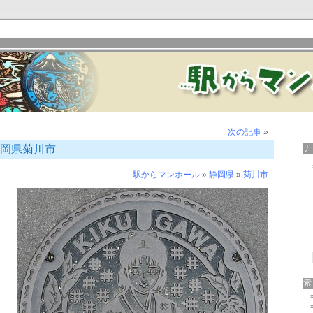
次の記事
»
静岡県菊川市
駅からマンホール
»
静岡県
»
菊川市