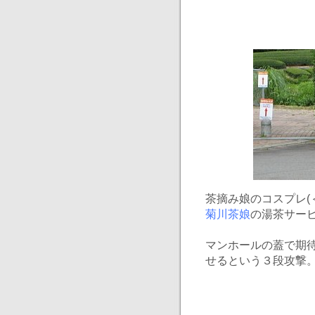
茶摘み娘のコスプレ(
菊川茶娘
の湯茶サー
マンホールの蓋で期
せるという３段攻撃