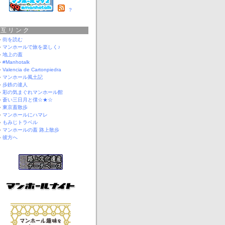
？
相互リンク
街を読む
マンホールで旅を楽しく♪
地上の蓋
#Manhotalk
Valencia de Cartonpiedra
マンホール風土記
歩鉄の達人
彩の気まぐれマンホール館
蒼い三日月と僕☆★☆
東京蓋散歩
マンホールにハマレ
もみじトラベル
マンホールの蓋 路上散歩
彼方へ