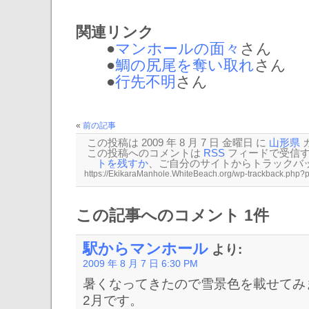
関連リンク
●
マンホールの面々
さん
●
鯛の尻尾を奪い取れ
さん
●
行先不明
さん
«
前の記事
この投稿は 2009 年 8 月 7 日 金曜日 に
山形県
この投稿へのコメントは
RSS
フィードで受信
トを残すか
、ご自分のサイトから
トラックバ
この記事へのコメント 1件
駅からマンホール
より:
2009 年 8 月 7 日 6:30 PM
暑くなってきたので雪景色を載せてみ
2月です。