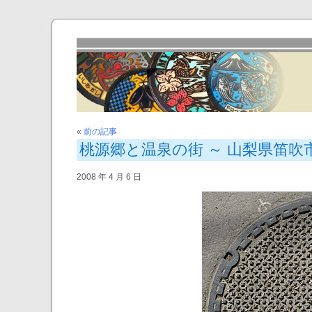
«
前の記事
桃源郷と温泉の街 ～ 山梨県笛吹
2008 年 4 月 6 日