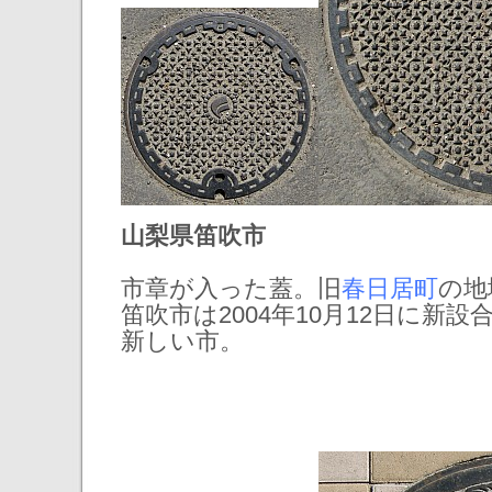
山梨県笛吹市
市章が入った蓋。旧
春日居町
の地
笛吹市は2004年10月12日に新
新しい市。