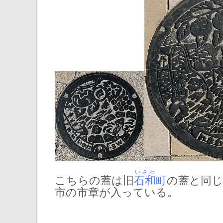
いさわ
こちらの蓋は旧
石和
町
の蓋と同
市の市章が入っている。