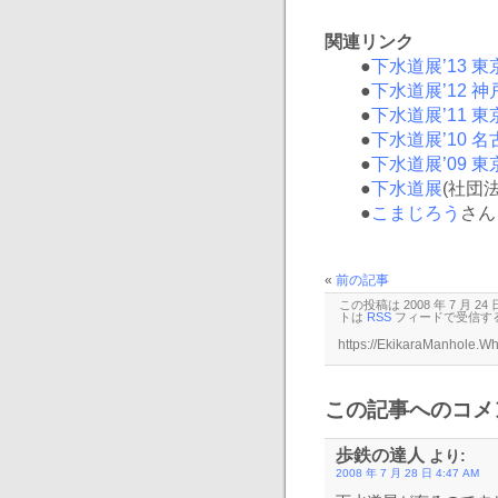
関連リンク
●
下水道展’13 東
●
下水道展’12 神
●
下水道展’11 東
●
下水道展’10 名
●
下水道展’09 東
●
下水道展
(社団
●
こまじろう
さん
«
前の記事
この投稿は 2008 年 7 月 24
トは
RSS
フィードで受信す
この記事へのコメン
歩鉄の達人
より:
2008 年 7 月 28 日 4:47 AM