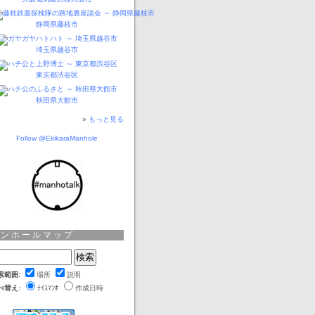
静岡県藤枝市
埼玉県越谷市
東京都渋谷区
秋田県大館市
»
もっと見る
Follow @EkikaraManhole
マンホールマップ
索範囲:
場所
説明
べ替え:
ﾅｲｽﾏﾝﾎ
作成日時