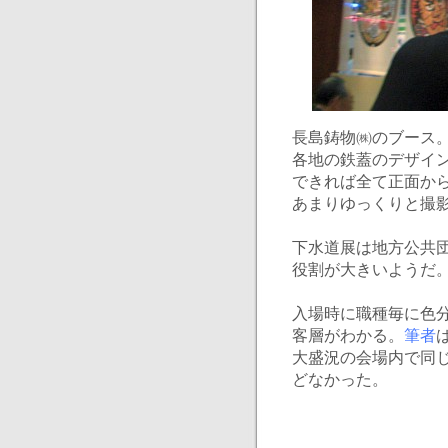
長島鋳物㈱のブース
各地の鉄蓋のデザイ
できれば全て正面か
あまりゆっくりと撮
下水道展は地方公共
役割が大きいようだ
入場時に職種毎に色
客層がわかる。
筆者
大盛況の会場内で同
どなかった。