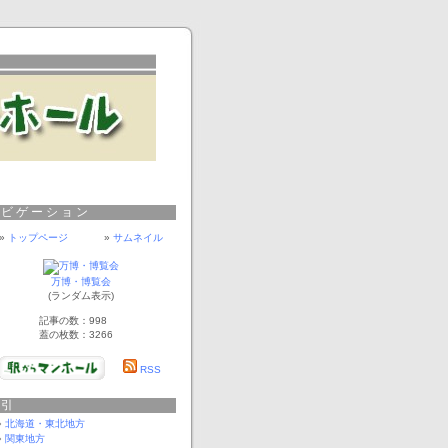
ナビゲーション
»
トップページ
»
サムネイル
万博・博覧会
(ランダム表示)
記事の数：998
蓋の枚数：3266
RSS
索引
北海道・東北地方
関東地方