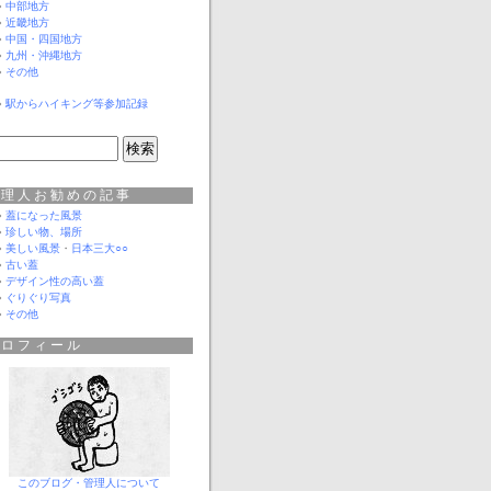
中部地方
近畿地方
中国・四国地方
九州・沖縄地方
その他
駅からハイキング等参加記録
管理人お勧めの記事
蓋になった風景
珍しい物、場所
美しい風景
・
日本三大○○
古い蓋
デザイン性の高い蓋
ぐりぐり写真
その他
プロフィール
このブログ・管理人について