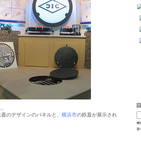
ス。
鉄蓋のデザインのパネルと、
横浜市
の鉄蓋が展示され
検
並