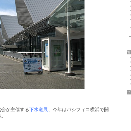
協会が主催する
下水道展
、今年はパシフィコ横浜で開
料。