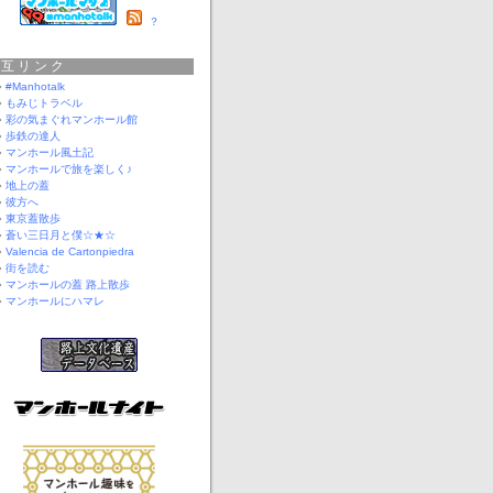
？
相互リンク
#Manhotalk
もみじトラベル
彩の気まぐれマンホール館
歩鉄の達人
マンホール風土記
マンホールで旅を楽しく♪
地上の蓋
彼方へ
東京蓋散歩
蒼い三日月と僕☆★☆
Valencia de Cartonpiedra
街を読む
マンホールの蓋 路上散歩
マンホールにハマレ