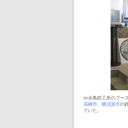
㈱水島鉄工所のブー
高崎市
、
横須賀市
の
ていた。