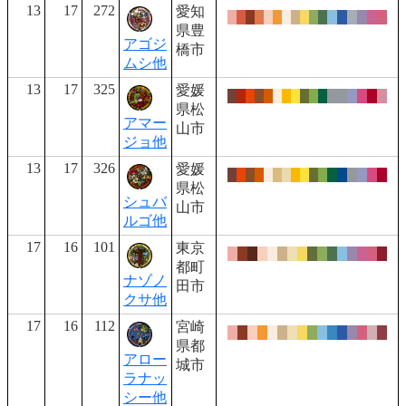
13
17
272
愛知
県豊
アゴジ
橋市
ムシ他
13
17
325
愛媛
県松
アマー
山市
ジョ他
13
17
326
愛媛
県松
シュバ
山市
ルゴ他
17
16
101
東京
都町
ナゾノ
田市
クサ他
17
16
112
宮崎
県都
アロー
城市
ラナッ
シー他