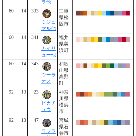
ラ他
60
14
333
三重
県松
ミジュ
阪市
マル他
60
14
341
福井
県美
カイリ
浜町
ュー他
60
14
343
和歌
山県
ウーラ
高野
オス
町
92
13
23
神奈
川県
ピカチ
横浜
ュウ
市
92
13
47
宮城
県石
ラプラ
巻市