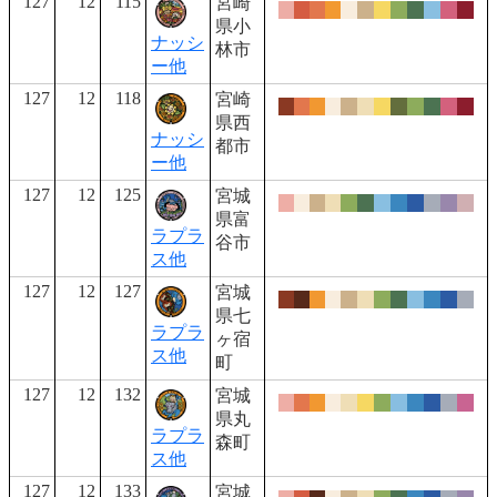
127
12
115
宮崎
県小
ナッシ
林市
ー他
127
12
118
宮崎
県西
ナッシ
都市
ー他
127
12
125
宮城
県富
ラプラ
谷市
ス他
127
12
127
宮城
県七
ラプラ
ヶ宿
ス他
町
127
12
132
宮城
県丸
ラプラ
森町
ス他
127
12
133
宮城