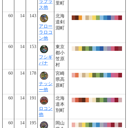
ラプラ
里町
ス他
60
14
143
北海
道剣
アロー
淵町
ラロコ
ン他
60
14
153
東京
都小
フシギ
笠原
バナ
村
60
14
178
宮崎
県高
ナッシ
原町
ー他
60
14
191
北海
道本
ロコン
別町
他
60
14
195
岡山