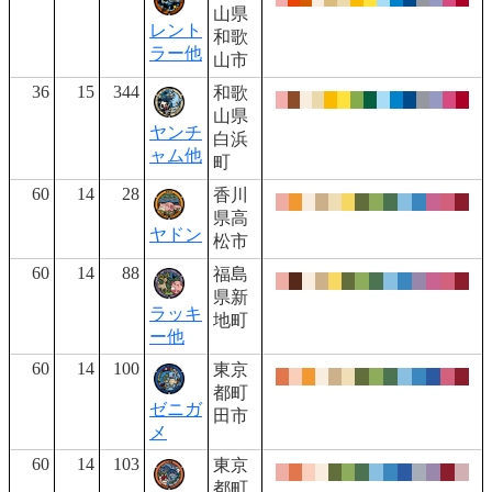
山県
レント
和歌
ラー他
山市
36
15
344
和歌
山県
ヤンチ
白浜
ャム他
町
60
14
28
香川
県高
ヤドン
松市
60
14
88
福島
県新
ラッキ
地町
ー他
60
14
100
東京
都町
ゼニガ
田市
メ
60
14
103
東京
都町