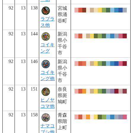
92
13
138
宮城
県涌
ラプラ
谷町
ス他
92
13
144
新潟
県小
コイキ
千谷
ング
市
92
13
146
新潟
県小
コイキ
千谷
ング他
市
92
13
151
奈良
県斑
ヒノヤ
鳩町
コマ他
92
13
158
青森
県階
ナマコ
上町
ブシ他