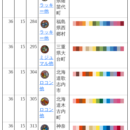
県猪
ラッキ
苗代
ー他
町
36
15
284
福島
県西
ラッキ
郷村
ー他
36
15
295
三重
県大
ミジュ
台町
マル他
36
15
304
北海
道歌
ロコン
志内
他
市
36
15
305
北海
道木
ロコン
古内
他
町
36
15
313
神奈