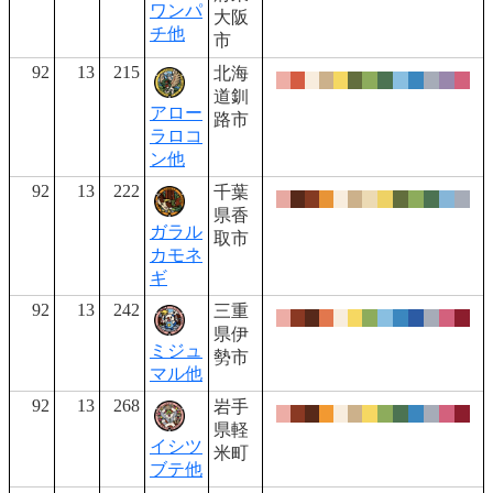
ワンパ
大阪
チ他
市
92
13
215
北海
道釧
アロー
路市
ラロコ
ン他
92
13
222
千葉
県香
ガラル
取市
カモネ
ギ
92
13
242
三重
県伊
ミジュ
勢市
マル他
92
13
268
岩手
県軽
イシツ
米町
ブテ他