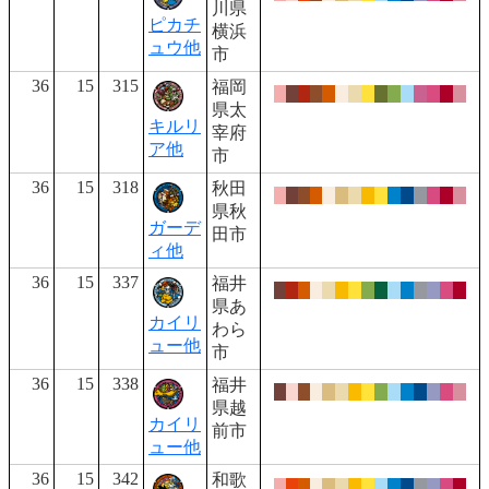
川県
ピカチ
横浜
ュウ他
市
36
15
315
福岡
県太
キルリ
宰府
ア他
市
36
15
318
秋田
県秋
ガーデ
田市
ィ他
36
15
337
福井
県あ
カイリ
わら
ュー他
市
36
15
338
福井
県越
カイリ
前市
ュー他
36
15
342
和歌