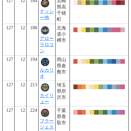
127
12
184
宮崎
県高
ナッシ
千穂
ー他
町
127
12
188
北海
道小
アロー
樽市
ラロコ
ン
127
12
194
岡山
県倉
ルカリ
敷市
オ
127
12
213
埼玉
県所
カイリ
沢市
ュー
127
12
224
千葉
県香
フラー
取市
ジェス