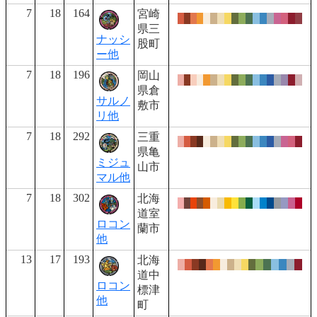
7
18
164
宮崎
県三
ナッシ
股町
ー他
7
18
196
岡山
県倉
サルノ
敷市
リ他
7
18
292
三重
県亀
ミジュ
山市
マル他
7
18
302
北海
道室
ロコン
蘭市
他
13
17
193
北海
道中
ロコン
標津
他
町