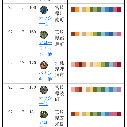
92
13
168
宮崎
県川
ナッシ
南町
ー他
92
13
169
宮崎
県都
アロー
農町
ラナッ
シー他
92
13
176
沖縄
県沖
バチン
縄市
キー他
92
13
180
宮崎
県綾
ナッシ
町
ー他
92
13
181
宮崎
県西
アロー
米良