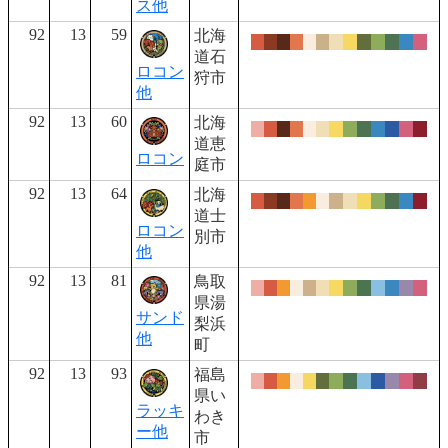
ス他
92
13
59
北海
道石
ロコン
狩市
他
92
13
60
北海
道恵
ロコン
庭市
92
13
64
北海
道士
ロコン
別市
他
92
13
81
鳥取
県湯
サンド
梨浜
他
町
92
13
93
福島
県い
ラッキ
わき
ー他
市