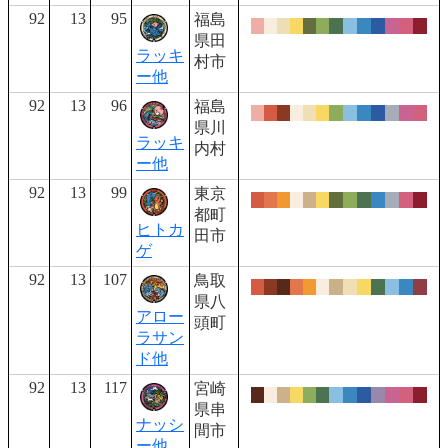
92
13
95
福島
県田
ラッキ
村市
ー他
92
13
96
福島
県川
ラッキ
内村
ー他
92
13
99
東京
都町
ヒトカ
田市
ゲ
92
13
107
鳥取
県八
アロー
頭町
ラサン
ド他
92
13
117
宮崎
県串
ナッシ
間市
ー他