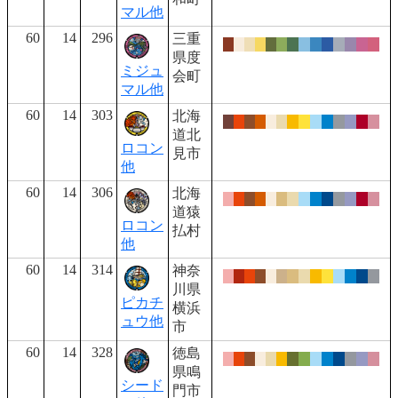
マル他
60
14
296
三重
県度
ミジュ
会町
マル他
60
14
303
北海
道北
ロコン
見市
他
60
14
306
北海
道猿
ロコン
払村
他
60
14
314
神奈
川県
ピカチ
横浜
ュウ他
市
60
14
328
徳島
県鳴
シード
門市