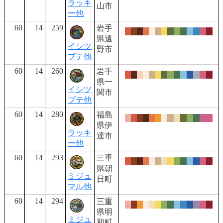
ラッキ
山市
ー他
60
14
259
岩手
県遠
イシツ
野市
ブテ他
60
14
260
岩手
県一
イシツ
関市
ブテ他
60
14
280
福島
県伊
ラッキ
達市
ー他
60
14
293
三重
県朝
ミジュ
日町
マル他
60
14
294
三重
県明
ミジュ
和町