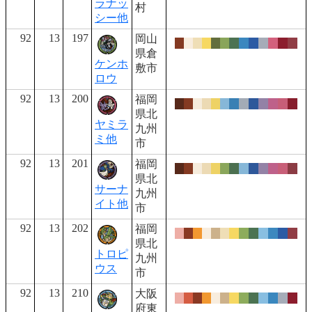
ラナッ
村
シー他
92
13
197
岡山
県倉
ケンホ
敷市
ロウ
92
13
200
福岡
県北
ヤミラ
九州
ミ他
市
92
13
201
福岡
県北
サーナ
九州
イト他
市
92
13
202
福岡
県北
トロピ
九州
ウス
市
92
13
210
大阪
府東