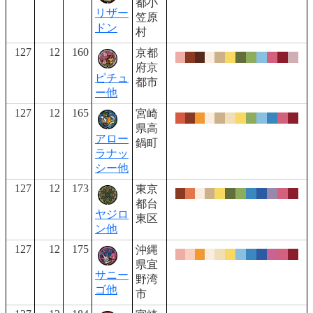
都小
リザー
笠原
ドン
村
127
12
160
京都
府京
ピチュ
都市
ー他
127
12
165
宮崎
県高
アロー
鍋町
ラナッ
シー他
127
12
173
東京
都台
ヤジロ
東区
ン他
127
12
175
沖縄
県宜
サニー
野湾
ゴ他
市