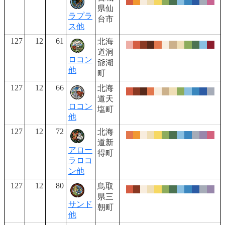
県仙
ラプラ
台市
ス他
127
12
61
北海
道洞
ロコン
爺湖
他
町
127
12
66
北海
道天
ロコン
塩町
他
127
12
72
北海
道新
アロー
得町
ラロコ
ン他
127
12
80
鳥取
県三
サンド
朝町
他