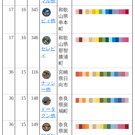
マル他
17
16
345
和歌
山県
ピィ他
串本
町
17
16
346
和歌
山県
セレビ
那智
ィ
勝浦
町
36
15
116
宮崎
県日
ナッシ
向市
ー他
36
15
148
奈良
県斑
ドータ
鳩町
クン他
36
15
149
奈良
県斑