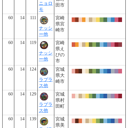
ニョロ
田市
モ
60
14
111
宮崎
県宮
ナッシ
崎市
ー他
60
14
119
宮崎
県え
ナッシ
びの
ー他
市
60
14
124
宮城
県大
ラプラ
崎市
ス他
60
14
129
宮城
県村
ラプラ
田町
ス他
60
14
139
宮城
県美