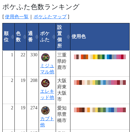
ポケふた色数ランキング
[
使用色一覧
|
ポケふたマップ
]
設
順
色
通
ポケ
置
使用色
位
数
番
ふた
個
所
1
22
330
三重
県鈴
ミジュ
鹿市
マル他
2
19
208
大阪
府東
エレキ
大阪
ッド他
市
2
19
274
愛知
県豊
カブト
橋市
他