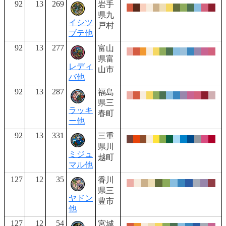
92
13
269
岩手
県九
イシツ
戸村
ブテ他
92
13
277
富山
県富
レディ
山市
バ他
92
13
287
福島
県三
ラッキ
春町
ー他
92
13
331
三重
県川
ミジュ
越町
マル他
127
12
35
香川
県三
ヤドン
豊市
他
127
12
54
宮城