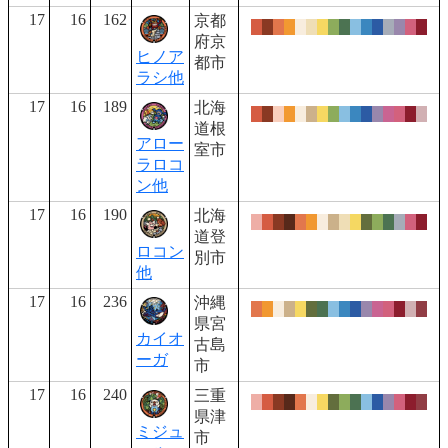
17
16
162
京都
府京
ヒノア
都市
ラシ他
17
16
189
北海
道根
アロー
室市
ラロコ
ン他
17
16
190
北海
道登
ロコン
別市
他
17
16
236
沖縄
県宮
カイオ
古島
ーガ
市
17
16
240
三重
県津
ミジュ
市