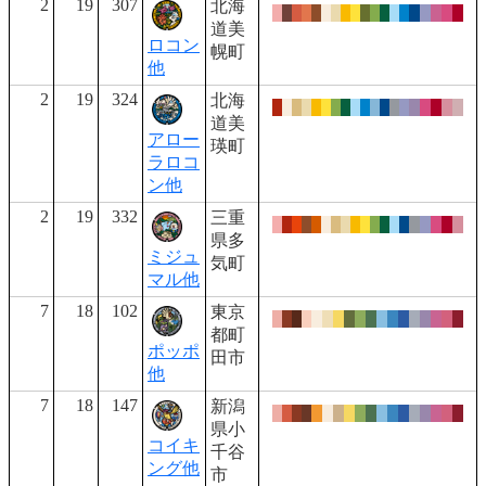
2
19
307
北海
道美
ロコン
幌町
他
2
19
324
北海
道美
アロー
瑛町
ラロコ
ン他
2
19
332
三重
県多
ミジュ
気町
マル他
7
18
102
東京
都町
ポッポ
田市
他
7
18
147
新潟
県小
コイキ
千谷
ング他
市