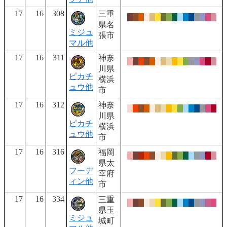
17
16
308
三重
県名
ミジュ
張市
マル他
17
16
311
神奈
川県
ピカチ
横浜
ュウ他
市
17
16
312
神奈
川県
ピカチ
横浜
ュウ他
市
17
16
316
福岡
県太
フーデ
宰府
ィン他
市
17
16
334
三重
県玉
ミジュ
城町