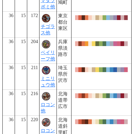
マダツ
鳩町
ボミ他
36
15
172
東京
都台
チゴラ
東区
ス他
36
15
204
兵庫
県淡
ベイリ
路市
ーフ他
36
15
211
埼玉
県所
ミニリ
沢市
ュウ他
36
15
216
北海
道帯
ロコン
広市
他
36
15
220
北海
道斜
ロコン
里町