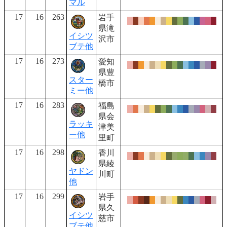
マル
17
16
263
岩手
県滝
イシツ
沢市
ブテ他
17
16
273
愛知
県豊
スター
橋市
ミー他
17
16
283
福島
県会
ラッキ
津美
ー他
里町
17
16
298
香川
県綾
ヤドン
川町
他
17
16
299
岩手
県久
イシツ
慈市
ブテ他