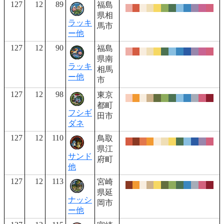
127
12
89
福島
県相
ラッキ
馬市
ー他
127
12
90
福島
県南
ラッキ
相馬
ー他
市
127
12
98
東京
都町
フシギ
田市
ダネ
127
12
110
鳥取
県江
サンド
府町
他
127
12
113
宮崎
県延
ナッシ
岡市
ー他