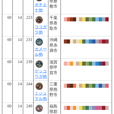
県倉
ポチエ
敷市
ナ他
60
14
223
千葉
県香
ココガ
取市
ラ他
60
14
231
沖縄
県糸
カメー
満市
ル他
60
14
239
滋賀
県甲
ゲッコ
賀市
ウガ他
60
14
244
三重
県熊
ミジュ
野市
マル他
60
14
249
福島
県郡