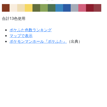
合計13色使用
ポケふた色数ランキング
マップで表示
ポケモンマンホール『ポケふた』
（出典）