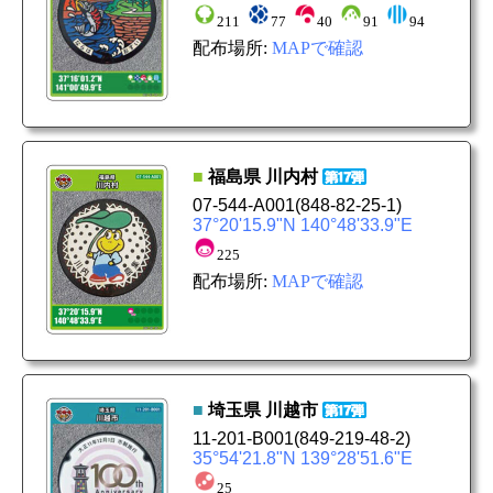
211
77
40
91
94
配布場所:
MAPで確認
■
福島県
川内村
07-544-A001
(848-82-25-1)
37°20'15.9"N 140°48'33.9"E
225
配布場所:
MAPで確認
■
埼玉県
川越市
11-201-B001
(849-219-48-2)
35°54'21.8"N 139°28'51.6"E
25