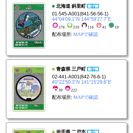
■
北海道
斜里町
01-545-A001
(841-56-56-1)
44°04'09.1"N 144°59'27.7"E
378
210
116
41
19
配布場所:
MAPで確認
■
青森県
三戸町
02-441-A001
(842-76-6-1)
40°22'50.3"N 141°15'29.6"E
39
222
配布場所:
MAPで確認
■
岩手県
二戸市