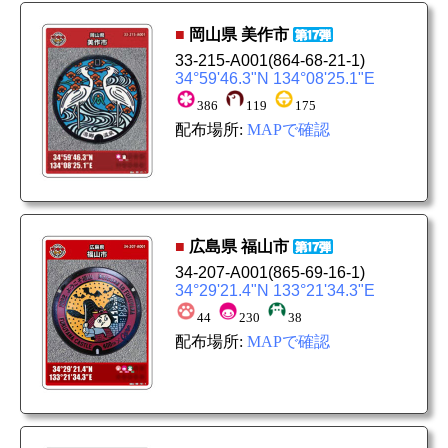
■
岡山県
美作市
33-215-A001
(864-68-21-1)
34°59'46.3"N 134°08'25.1"E
386
119
175
配布場所:
MAPで確認
■
広島県
福山市
34-207-A001
(865-69-16-1)
34°29'21.4"N 133°21'34.3"E
44
230
38
配布場所:
MAPで確認