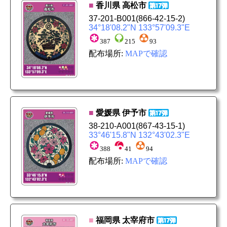
■
香川県
高松市
37-201-B001
(866-42-15-2)
34°18'08.2"N 133°57'09.3"E
387
215
93
配布場所:
MAPで確認
■
愛媛県
伊予市
38-210-A001
(867-43-15-1)
33°46'15.8"N 132°43'02.3"E
388
41
94
配布場所:
MAPで確認
■
福岡県
太宰府市