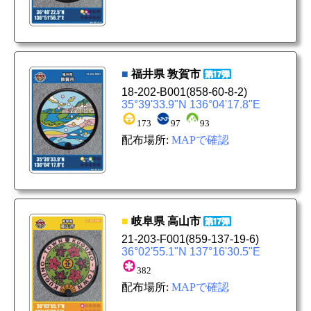
■
福井県
敦賀市
18-202-B001
(858-60-8-2)
35°39'33.9"N 136°04'17.8"E
173
97
93
配布場所:
MAPで確認
■
岐阜県
高山市
21-203-F001
(859-137-19-6)
36°02'55.1"N 137°16'30.5"E
382
配布場所:
MAPで確認