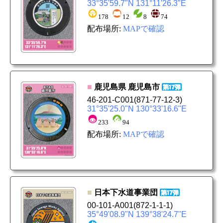
33°35'59.7"N 131°11'26.3"E
178
12
8
74
配布場所:
MAPで確認
■
鹿児島県
鹿児島市
46-201-C001
(871-77-12-3)
31°35'25.0"N 130°33'16.6"E
233
94
配布場所:
MAPで確認
■
日本下水道事業団
00-101-A001
(872-1-1-1)
35°49'08.9"N 139°38'24.7"E