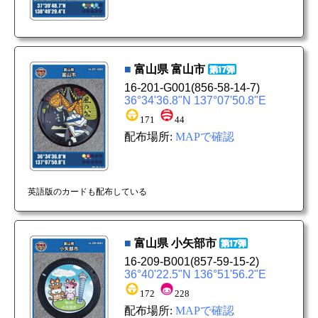
■
富山県
富山市
16-201-G001
(856-58-14-7)
36°34'36.8"N 137°07'50.8"E
171
44
配布場所:
MAPで確認
英語版のカードも配布している
■
富山県
小矢部市
16-209-B001
(857-59-15-2)
36°40'22.5"N 136°51'56.2"E
172
228
配布場所:
MAPで確認