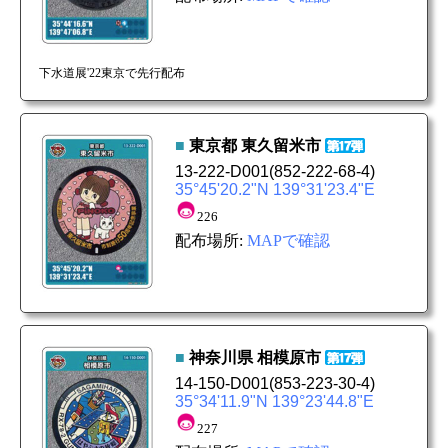
下水道展'22東京で先行配布
■
東京都
東久留米市
13-222-D001
(852-222-68-4)
35°45'20.2"N 139°31'23.4"E
226
配布場所:
MAPで確認
■
神奈川県
相模原市
14-150-D001
(853-223-30-4)
35°34'11.9"N 139°23'44.8"E
227