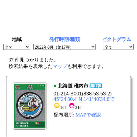
地域
発行時期/種類
ピクトグラム
37 件見つかりました。
検索結果を表示した
マップ
も利用できます。
■
北海道
稚内市
01-214-B001
(838-53-53-2)
45°24'30.4"N 141°40'34.8"E
167
219
配布場所:
MAPで確認