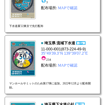
3
配布場所:
MAPで確認
下水道展'22東京で先行配布
■
埼玉県
流域下水道
11-000-I001
(873-224-49-9)
35°49'39.3"N 139°39'07.2"E
234
配布場所:
MAPで確認
マンホールサミットのため第17弾に追加。2022年12月より配布開
始。
■
埼玉県下水道公社