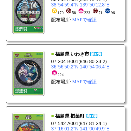
38°54'59.4"N 139°50'12.8"E
170
58
223
71
96
配布場所:
MAPで確認
■
福島県
いわき市
07-204-B001
(846-80-23-2)
36°56'50.2"N 140°54'06.4"E
224
配布場所:
MAPで確認
■
福島県
楢葉町
07-542-A001
(847-81-24-1)
37°16'01.2"N 141°00'49.9"E