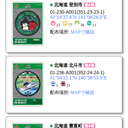
■
北海道
登別市
01-230-A001
(351-23-23-1)
42°24'37.4"N 141°06'26.9"E
23
77
38
11
配布場所:
MAPで確認
■
北海道
北斗市
01-236-A001
(352-24-24-1)
41°54'12.1"N 140°38'53.9"E
5
33
配布場所:
MAPで確認
■
北海道
豊富町