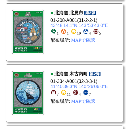
■
北海道
北見市
01-208-A001
(31-2-2-1)
43°48'14.1"N 143°53'43.0"E
1
1
10
4
5
配布場所:
MAPで確認
■
北海道
木古内町
01-334-A001
(32-3-3-1)
41°40'39.3"N 140°26'06.0"E
7
11
4
7
配布場所:
MAPで確認