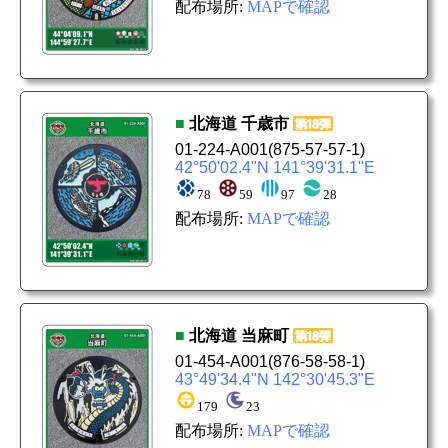
配布場所:
MAPで確認
■
北海道
千歳市
01-224-A001
(875-57-57-1)
42°50'02.4"N 141°39'31.1"E
78
59
97
28
配布場所:
MAPで確認
■
北海道
当麻町
01-454-A001
(876-58-58-1)
43°49'34.4"N 142°30'45.3"E
179
23
配布場所:
MAPで確認