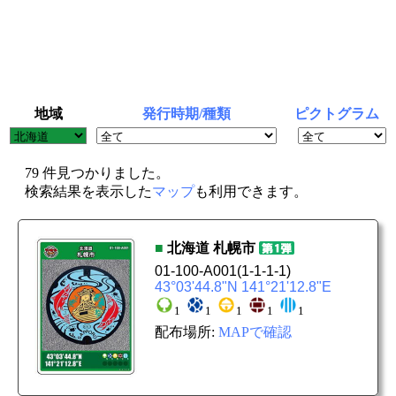
地域
発行時期/種類
ピクトグラム
79 件見つかりました。
検索結果を表示した
マップ
も利用できます。
■
北海道
札幌市
01-100-A001
(1-1-1-1)
43°03'44.8"N 141°21'12.8"E
1
1
1
1
1
配布場所:
MAPで確認