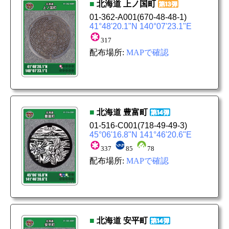
■
北海道
上ノ国町
01-362-A001
(670-48-48-1)
41°48'20.1"N 140°07'23.1"E
317
配布場所:
MAPで確認
■
北海道
豊富町
01-516-C001
(718-49-49-3)
45°06'16.8"N 141°46'20.6"E
337
85
78
配布場所:
MAPで確認
■
北海道
安平町