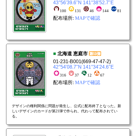
43°56'39.6"N 141°38'52.7"E
100
131
46
144
81
配布場所:
MAPで確認
■
北海道
恵庭市
01-231-B001
(669-47-47-2)
42°54'08.7"N 141°34'24.6"E
316
37
12
67
配布場所:
MAPで確認
デザインの権利関係に問題が発生し、公式に配布終了となった。新
しいデザインのカードが第21弾で作られ、代わって配布されてい
る。