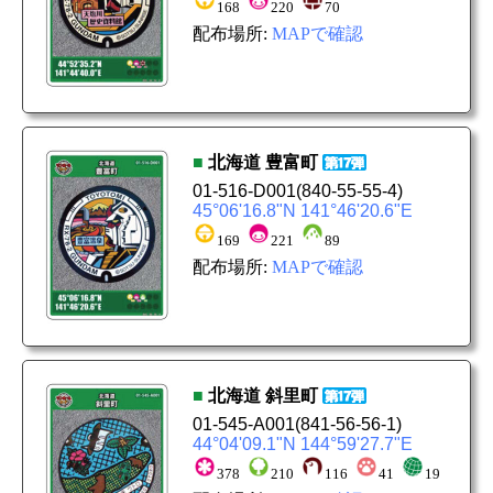
168
220
70
配布場所:
MAPで確認
■
北海道
豊富町
01-516-D001
(840-55-55-4)
45°06'16.8"N 141°46'20.6"E
169
221
89
配布場所:
MAPで確認
■
北海道
斜里町
01-545-A001
(841-56-56-1)
44°04'09.1"N 144°59'27.7"E
378
210
116
41
19