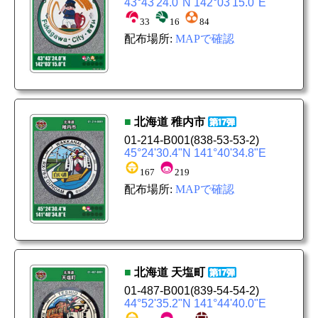
43°43'24.0"N 142°03'15.0"E
33
16
84
配布場所:
MAPで確認
■
北海道
稚内市
01-214-B001
(838-53-53-2)
45°24'30.4"N 141°40'34.8"E
167
219
配布場所:
MAPで確認
■
北海道
天塩町
01-487-B001
(839-54-54-2)
44°52'35.2"N 141°44'40.0"E