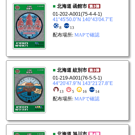
■
北海道
函館市
01-202-A001
(75-4-4-1)
41°45'50.0"N 140°43'04.7"E
8
13
配布場所:
MAPで確認
■
北海道
紋別市
01-219-A001
(76-5-5-1)
44°20'47.9"N 143°21'27.8"E
13
5
16
14
配布場所:
MAPで確認
■
北海道
旭川市