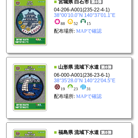
■
宮城県
白石市
04-206-A001
(235-22-4-1)
38°00'10.0"N 140°37'01.1"E
88
52
15
配布場所:
MAPで確認
■
山形県
流域下水道
06-000-A001
(236-23-6-1)
38°35'28.0"N 140°22'04.5"E
19
23
31
配布場所:
MAPで確認
■
福島県
流域下水道