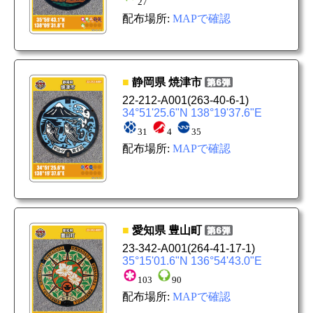
27
配布場所:
MAPで確認
■
静岡県
焼津市
22-212-A001
(263-40-6-1)
34°51'25.6"N 138°19'37.6"E
31
4
35
配布場所:
MAPで確認
■
愛知県
豊山町
23-342-A001
(264-41-17-1)
35°15'01.6"N 136°54'43.0"E
103
90
配布場所:
MAPで確認