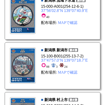
■
新潟県
流域下水道
15-000-A001
(254-12-6-1)
37°56'02.8"N 139°07'40.9"E
40
配布場所:
MAPで確認
■
新潟県
新潟市
15-100-B001
(255-13-7-2)
37°47'57.0"N 139°07'18.7"E
98
3
24
配布場所:
MAPで確認
■
新潟県
村上市