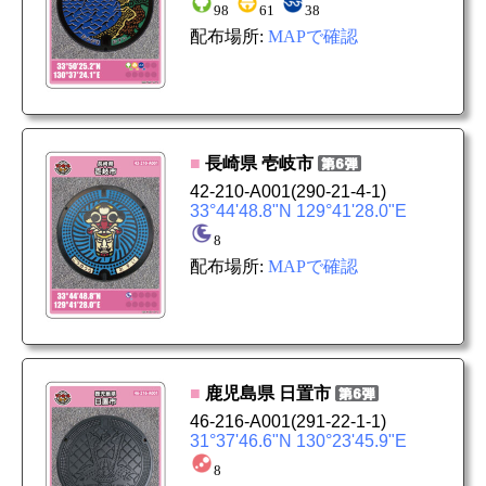
98
61
38
配布場所:
MAPで確認
■
長崎県
壱岐市
42-210-A001
(290-21-4-1)
33°44'48.8"N 129°41'28.0"E
8
配布場所:
MAPで確認
■
鹿児島県
日置市
46-216-A001
(291-22-1-1)
31°37'46.6"N 130°23'45.9"E
8