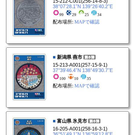
15-212-C001
(256-14-8-3)
38°07'28.1"N 139°26'40.2"E
99
29
25
34
配布場所:
MAPで確認
■
新潟県
燕市
15-213-A001
(257-15-9-1)
37°39'46.4"N 138°49'30.7"E
100
10
35
配布場所:
MAPで確認
■
富山県
氷見市
16-205-A001
(258-16-3-1)
36°51'49.1"N 136°59'12.8"E