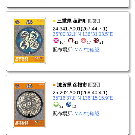
■
三重県
菰野町
24-341-A001
(267-44-7-1)
35°00'32.1"N 136°31'03.5"E
104
43
17
21
配布場所:
MAPで確認
■
滋賀県
彦根市
25-202-A001
(268-40-4-1)
35°16'37.8"N 136°15'15.9"E
92
13
配布場所:
MAPで確認