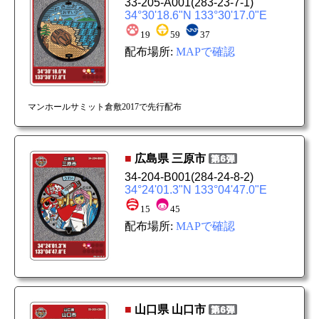
33-205-A001
(283-23-7-1)
34°30'18.6"N 133°30'17.0"E
19
59
37
配布場所:
MAPで確認
マンホールサミット倉敷2017で先行配布
■
広島県
三原市
34-204-B001
(284-24-8-2)
34°24'01.3"N 133°04'47.0"E
15
45
配布場所:
MAPで確認
■
山口県
山口市