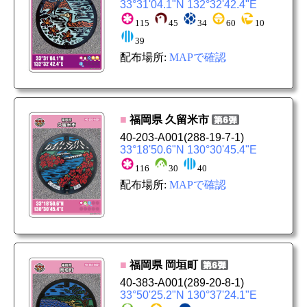
33°31'04.1"N 132°32'42.4"E
115
45
34
60
10
39
配布場所:
MAPで確認
■
福岡県
久留米市
40-203-A001
(288-19-7-1)
33°18'50.6"N 130°30'45.4"E
116
30
40
配布場所:
MAPで確認
■
福岡県
岡垣町
40-383-A001
(289-20-8-1)
33°50'25.2"N 130°37'24.1"E