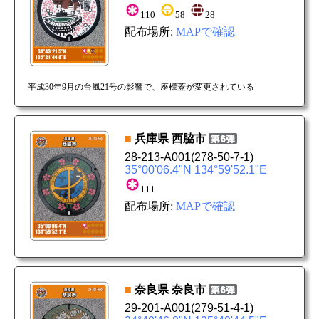
110
58
28
配布場所:
MAPで確認
平成30年9月の台風21号の影響で、座標蓋が変更されている
■
兵庫県
西脇市
28-213-A001
(278-50-7-1)
35°00'06.4"N 134°59'52.1"E
111
配布場所:
MAPで確認
■
奈良県
奈良市
29-201-A001
(279-51-4-1)