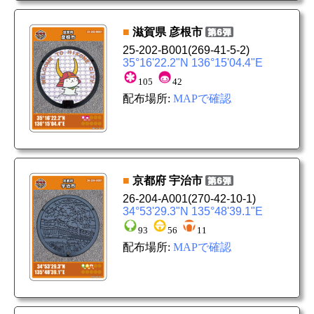
■
滋賀県
彦根市
25-202-B001
(269-41-5-2)
35°16'22.2"N 136°15'04.4"E
105
42
配布場所:
MAPで確認
■
京都府
宇治市
26-204-A001
(270-42-10-1)
34°53'29.3"N 135°48'39.1"E
93
56
11
配布場所:
MAPで確認