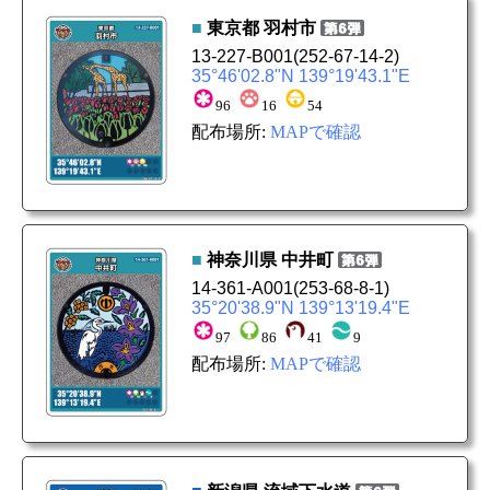
■
東京都
羽村市
13-227-B001
(252-67-14-2)
35°46'02.8"N 139°19'43.1"E
96
16
54
配布場所:
MAPで確認
■
神奈川県
中井町
14-361-A001
(253-68-8-1)
35°20'38.9"N 139°13'19.4"E
97
86
41
9
配布場所:
MAPで確認