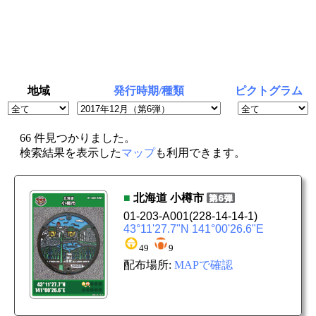
地域
発行時期/種類
ピクトグラム
66 件見つかりました。
検索結果を表示した
マップ
も利用できます。
■
北海道
小樽市
01-203-A001
(228-14-14-1)
43°11'27.7"N 141°00'26.6"E
49
9
配布場所:
MAPで確認