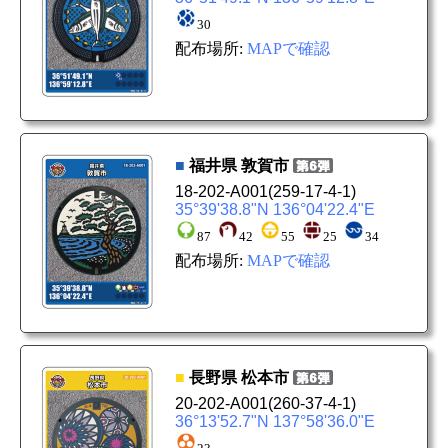
30
配布場所:
MAPで確認
■
福井県
敦賀市
18-202-A001
(259-17-4-1)
35°39'38.8"N 136°04'22.4"E
87
42
55
25
34
配布場所:
MAPで確認
■
長野県
松本市
20-202-A001
(260-37-4-1)
36°13'52.7"N 137°58'36.0"E