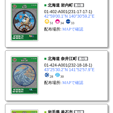
■
北海道
岩内町
01-402-A001
(231-17-17-1)
42°59'00.1"N 140°30'59.2"E
51
34
33
配布場所:
MAPで確認
■
北海道
奈井江町
01-424-A001
(232-18-18-1)
43°25'30.2"N 141°52'57.9"E
28
30
配布場所:
MAPで確認
■
岩手県
釜石市