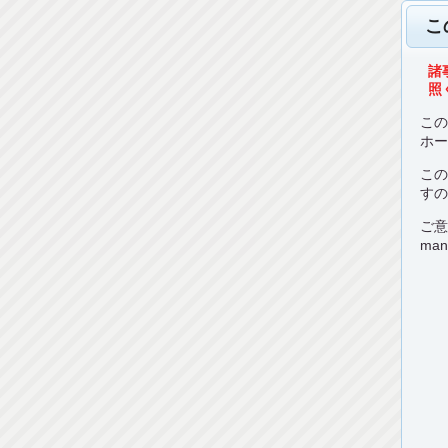
こ
諸
照く
こ
ホ
こ
す
ご
man