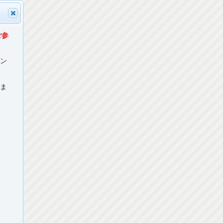
ご参
マン
ねま