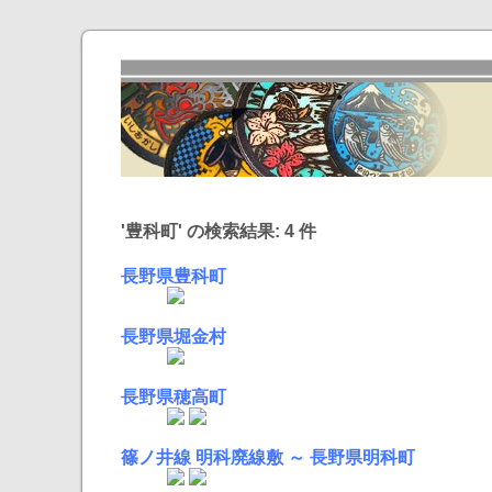
'豊科町' の検索結果: 4 件
長野県豊科町
長野県堀金村
長野県穂高町
篠ノ井線 明科廃線敷 ～ 長野県明科町