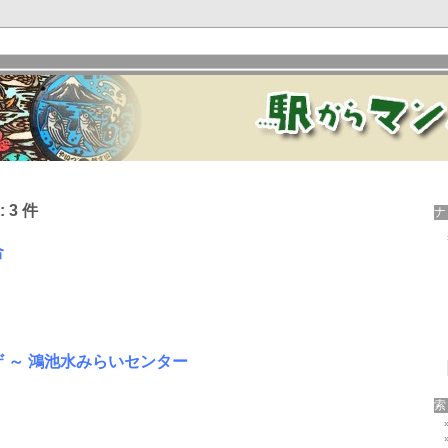
 3 件
合
 ～ 鴻池水みらいセンター