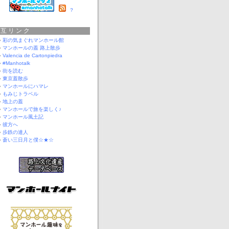
？
相互リンク
彩の気まぐれマンホール館
マンホールの蓋 路上散歩
Valencia de Cartonpiedra
#Manhotalk
街を読む
東京蓋散歩
マンホールにハマレ
もみじトラベル
地上の蓋
マンホールで旅を楽しく♪
マンホール風土記
彼方へ
歩鉄の達人
蒼い三日月と僕☆★☆