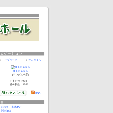
ナビゲーション
»
トップページ
»
サムネイル
埼玉県新座市
(ランダム表示)
記事の数：998
蓋の枚数：3266
RSS
索引
北海道・東北地方
関東地方