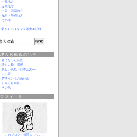
中部地方
近畿地方
中国・四国地方
九州・沖縄地方
その他
駅からハイキング等参加記録
管理人お勧めの記事
蓋になった風景
珍しい物、場所
美しい風景
・
日本三大○○
古い蓋
デザイン性の高い蓋
ぐりぐり写真
その他
プロフィール
このブログ・管理人について