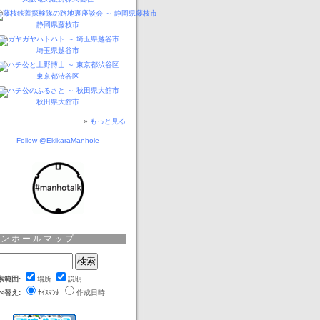
静岡県藤枝市
埼玉県越谷市
東京都渋谷区
秋田県大館市
»
もっと見る
Follow @EkikaraManhole
マンホールマップ
索範囲:
場所
説明
べ替え:
ﾅｲｽﾏﾝﾎ
作成日時