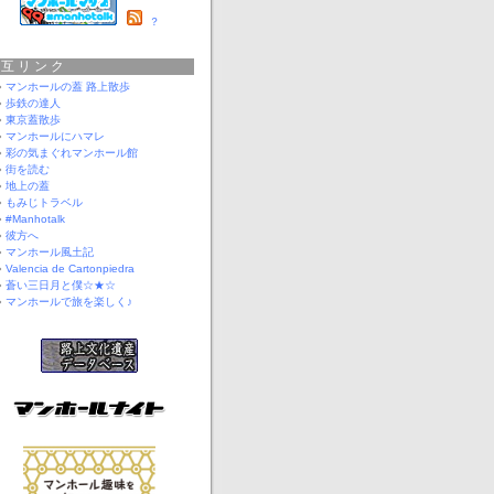
？
相互リンク
マンホールの蓋 路上散歩
歩鉄の達人
東京蓋散歩
マンホールにハマレ
彩の気まぐれマンホール館
街を読む
地上の蓋
もみじトラベル
#Manhotalk
彼方へ
マンホール風土記
Valencia de Cartonpiedra
蒼い三日月と僕☆★☆
マンホールで旅を楽しく♪