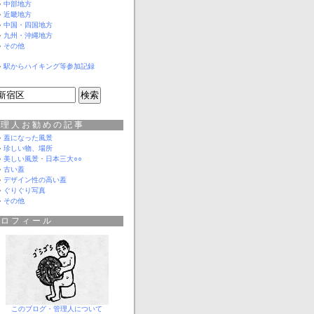
中部地方
近畿地方
中国・四国地方
九州・沖縄地方
その他
駅からハイキング等参加記録
管理人お勧めの記事
蓋になった風景
珍しい物、場所
美しい風景
・
日本三大○○
古い蓋
デザイン性の高い蓋
ぐりぐり写真
その他
プロフィール
このブログ・管理人について