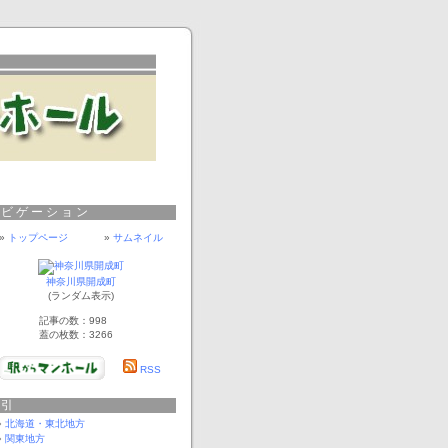
ナビゲーション
»
トップページ
»
サムネイル
神奈川県開成町
(ランダム表示)
記事の数：998
蓋の枚数：3266
RSS
索引
北海道・東北地方
関東地方