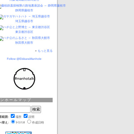
静岡県藤枝市
埼玉県越谷市
東京都渋谷区
秋田県大館市
»
もっと見る
Follow @EkikaraManhole
マンホールマップ
索範囲:
場所
説明
べ替え:
ﾅｲｽﾏﾝﾎ
作成日時