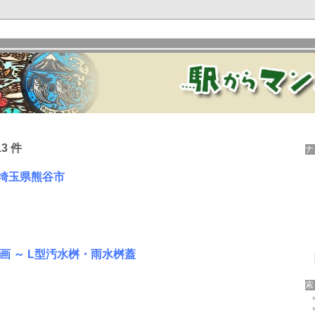
3 件
 埼玉県熊谷市
画 ～ L型汚水桝・雨水桝蓋