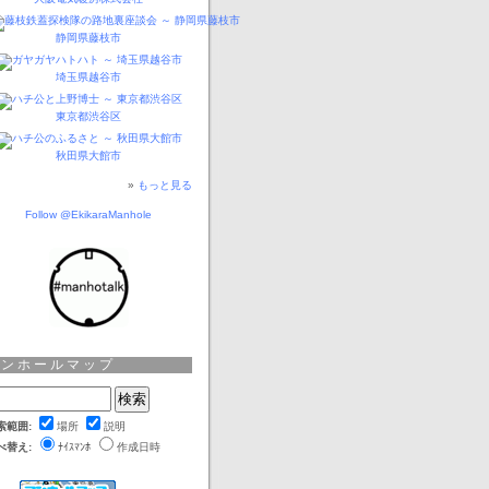
静岡県藤枝市
埼玉県越谷市
東京都渋谷区
秋田県大館市
»
もっと見る
Follow @EkikaraManhole
マンホールマップ
索範囲:
場所
説明
べ替え:
ﾅｲｽﾏﾝﾎ
作成日時