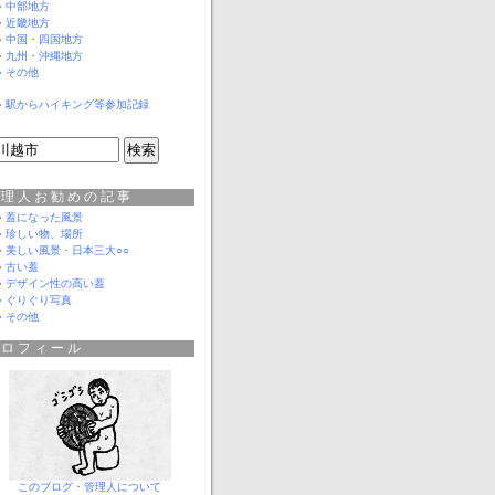
中部地方
近畿地方
中国・四国地方
九州・沖縄地方
その他
駅からハイキング等参加記録
管理人お勧めの記事
蓋になった風景
珍しい物、場所
美しい風景
・
日本三大○○
古い蓋
デザイン性の高い蓋
ぐりぐり写真
その他
プロフィール
このブログ・管理人について