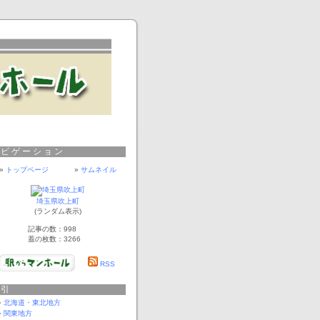
ナビゲーション
»
トップページ
»
サムネイル
埼玉県吹上町
(ランダム表示)
記事の数：998
蓋の枚数：3266
RSS
索引
北海道・東北地方
関東地方