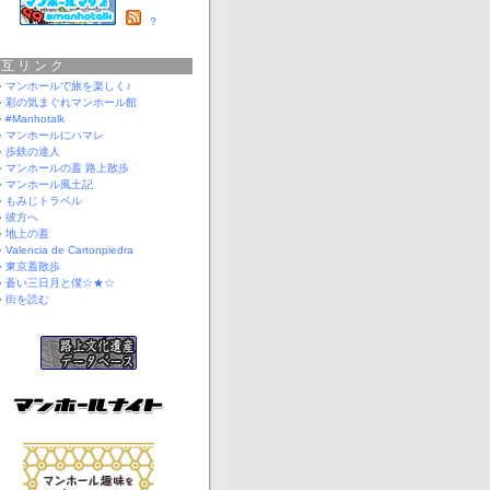
？
相互リンク
マンホールで旅を楽しく♪
彩の気まぐれマンホール館
#Manhotalk
マンホールにハマレ
歩鉄の達人
マンホールの蓋 路上散歩
マンホール風土記
もみじトラベル
彼方へ
地上の蓋
Valencia de Cartonpiedra
東京蓋散歩
蒼い三日月と僕☆★☆
街を読む