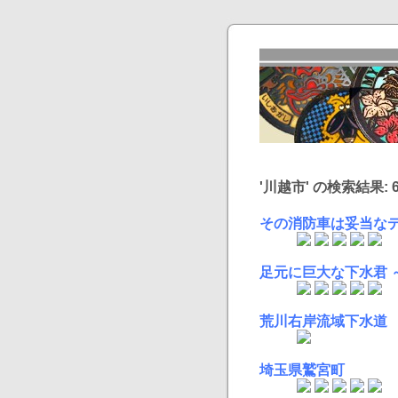
'川越市' の検索結果: 6
その消防車は妥当なデ
足元に巨大な下水君 
荒川右岸流域下水道
埼玉県鷲宮町