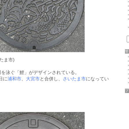
いたま市)
川を泳ぐ「鯉」がデザインされている。
日に
浦和市
、
大宮市
と合併し、
さいたま市
になってい