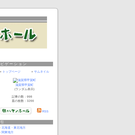
ナビゲーション
»
トップページ
»
サムネイル
滋賀県甲賀町
(ランダム表示)
記事の数：998
蓋の枚数：3266
RSS
索引
北海道・東北地方
関東地方