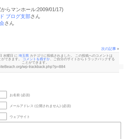
駅からマンホール:2009/01/17)
ド ブログ支部
さん
会
さん
次の記事
»
 日 水曜日 に
埼玉県
カテゴリに投稿されました。 この投稿へのコメントは
とができます。
コメントを残すか
、ご自分のサイトから
トラックバックする
ことができます。
お名前 (必須)
メールアドレス (公開されません) (必須)
ウェブサイト