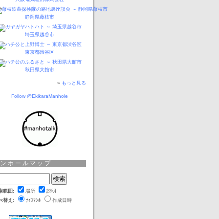
静岡県藤枝市
埼玉県越谷市
東京都渋谷区
秋田県大館市
»
もっと見る
Follow @EkikaraManhole
マンホールマップ
索範囲:
場所
説明
べ替え:
ﾅｲｽﾏﾝﾎ
作成日時