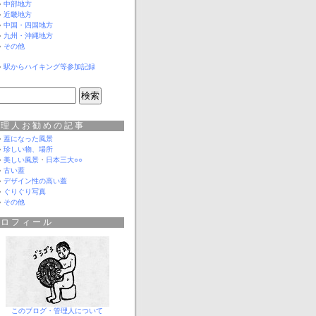
中部地方
近畿地方
中国・四国地方
九州・沖縄地方
その他
駅からハイキング等参加記録
管理人お勧めの記事
蓋になった風景
珍しい物、場所
美しい風景
・
日本三大○○
古い蓋
デザイン性の高い蓋
ぐりぐり写真
その他
プロフィール
このブログ・管理人について