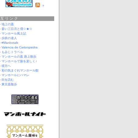
？
相互リンク
地上の蓋
蒼い三日月と僕☆★☆
マンホール風土記
歩鉄の達人
#Manhotalk
Valencia de Cartonpiedra
もみじトラベル
マンホールの蓋 路上散歩
マンホールで旅を楽しく♪
彼方へ
彩の気まぐれマンホール館
マンホールにハマレ
街を読む
東京蓋散歩