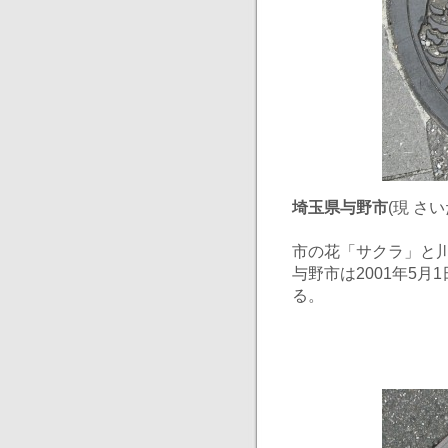
埼玉県与野市
(現 さ
市の花「サクラ」と
与野市は2001年5月1
る。