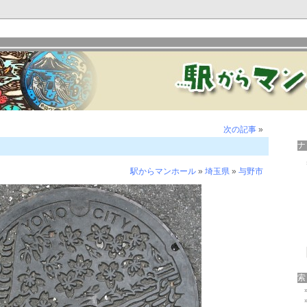
次の記事
»
駅からマンホール
»
埼玉県
»
与野市