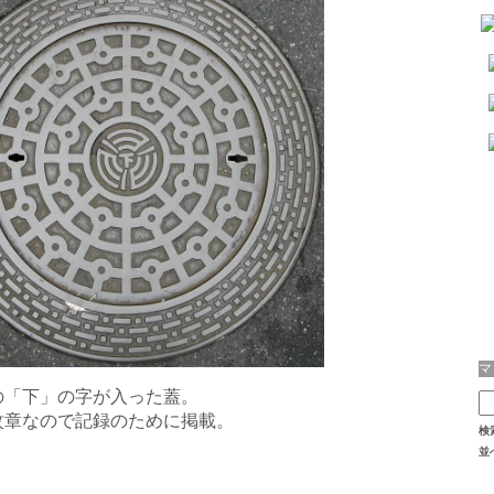
の「下」の字が入った蓋。
紋章なので記録のために掲載。
検
並