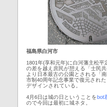
福島県白河市
1801年(享和元年)に白河藩主松
の差を越え庶民が憩える「士民共
より日本最古の公園とされる「南
市制40周年記念事業で復元され
デザインされている。
4月6日は城の日ということを
bot
ので今回は最初に城ネタ。