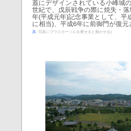
蓋にデザインされている小峰城の
世紀で、戊辰戦争の際に焼失・落
年(平成元年)記念事業として、平
に相当)、平成6年に前御門が復
真
: 写真にマウスカーソルを乗せると動かせる)