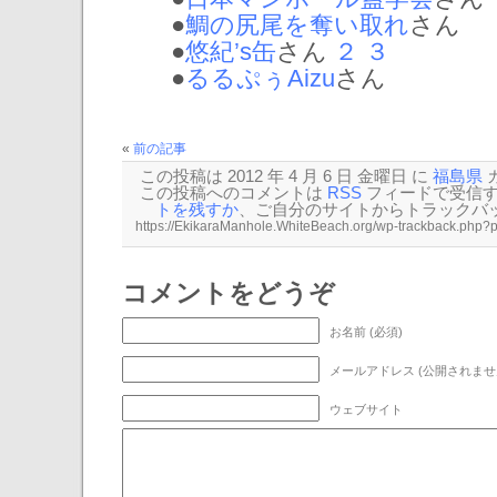
●
鯛の尻尾を奪い取れ
さん
●
悠紀’s缶
さん
２
３
●
るるぷぅAizu
さん
«
前の記事
この投稿は 2012 年 4 月 6 日 金曜日 に
福島県
この投稿へのコメントは
RSS
フィードで受信
トを残すか
、ご自分のサイトから
トラックバ
コメントをどうぞ
お名前 (必須)
メールアドレス (公開されません
ウェブサイト