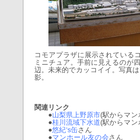
コモアプラザに展示されている
ミニチュア。手前に見えるのが
辺。未来的でカッコイイ。写真は全
影。
関連リンク
●
山梨県上野原市
(駅からマンホー
●
桂川流域下水道
(駅からマンホー
●
悠紀’s缶
さん
●
マンホール友の会
さん