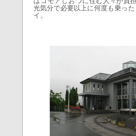
はコモアしおつに住む人々が負
光気分で必要以上に何度も乗っ
イ。