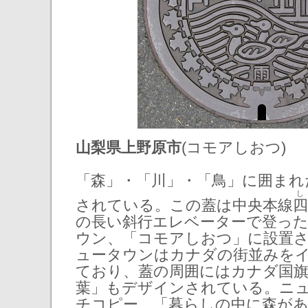
山梨県上野原市
(コモアしおつ)
「森」・「川」・「鳥」に囲まれ
されている。この蓋は中央本線
四
の長い斜行エレベーターで登っ
ウン、「コモアしおつ」に設置
ュータウンはカナダの街並みを
ており、蓋の周囲にはカナダ国
葉」もデザインされている。ニ
チコピー、「暮らしの中に森があ