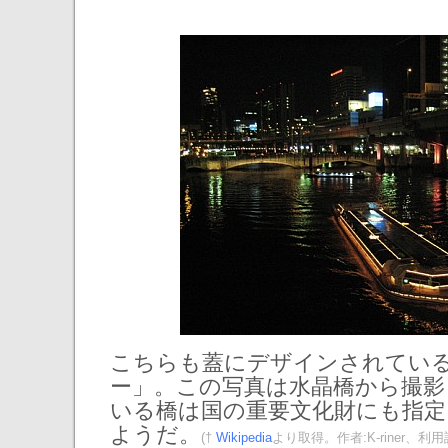
こちらも蓋にデザインされてい
ー」。この写真は水晶橋から撮影
いる橋は国の重要文化財にも指定
ようだ。
(†
Wikipedia
より取得。作者:K-riner、利用