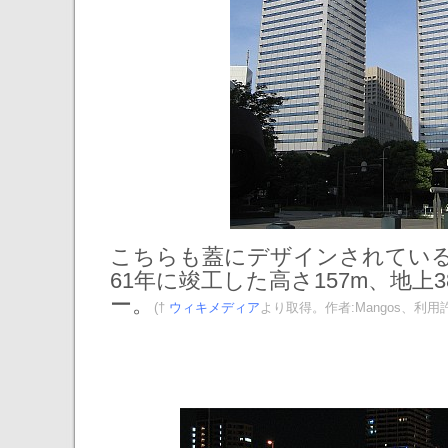
こちらも蓋にデザインされている「
61年に竣工した高さ157m、地上
ー。
(†
ウィキメディア
より取得。作者:Mangos、利用