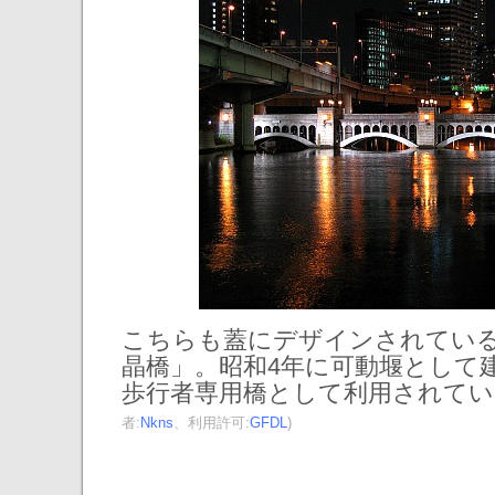
こちらも蓋にデザインされてい
晶橋」。昭和4年に可動堰として
歩行者専用橋として利用されてい
者:
Nkns
、利用許可:
GFDL
)