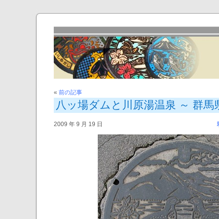
«
前の記事
八ッ場ダムと川原湯温泉 ～ 群馬
2009 年 9 月 19 日