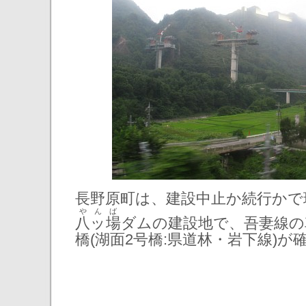
長野原町は、建設中止か続行かで
やんば
八ッ場
ダムの建設地で、吾妻線の
橋(湖面2号橋:県道林・岩下線)が