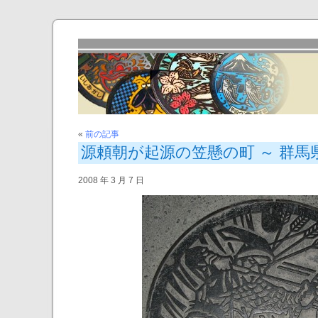
«
前の記事
源頼朝が起源の笠懸の町 ～ 群馬
2008 年 3 月 7 日