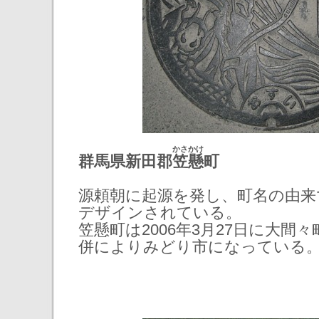
かさかけ
群馬県新田郡
笠懸
町
源頼朝に起源を発し、町名の由来
デザインされている。
笠懸町は2006年3月27日に大間
併によりみどり市になっている