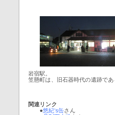
岩宿駅。
笠懸町は、旧石器時代の遺跡であ
関連リンク
●
悠紀’s缶
さん