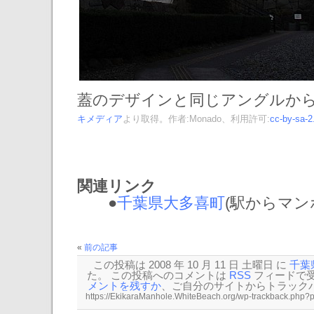
蓋のデザインと同じアングルか
キメディア
より取得。作者:Monado、利用許可:
cc-by-sa-2
関連リンク
●
千葉県大多喜町
(駅からマンホー
«
前の記事
この投稿は 2008 年 10 月 11 日 土曜日 に
千葉
た。 この投稿へのコメントは
RSS
フィードで
メントを残すか
、ご自分のサイトから
トラック