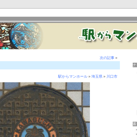
次の記事
»
駅からマンホール
»
埼玉県
»
川口市