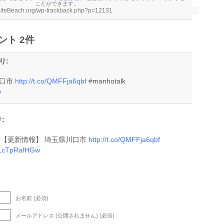
ことができます。
ト 2件
り:
川口市
http://t.co/QMFFja6qbf
#manhotalk
w
:
hole: 【更新情報】 埼玉県川口市
http://t.co/QMFFja6qbf
o/LcTpRafHGw
お名前 (必須)
メールアドレス (公開されません) (必須)