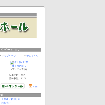
ナビゲーション
»
トップページ
»
サムネイル
埼玉県戸田市
(ランダム表示)
記事の数：998
蓋の枚数：3266
RSS
索引
北海道・東北地方
関東地方