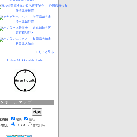
静岡県藤枝市
埼玉県越谷市
東京都渋谷区
秋田県大館市
»
もっと見る
Follow @EkikaraManhole
マンホールマップ
索範囲:
場所
説明
べ替え:
ﾅｲｽﾏﾝﾎ
作成日時