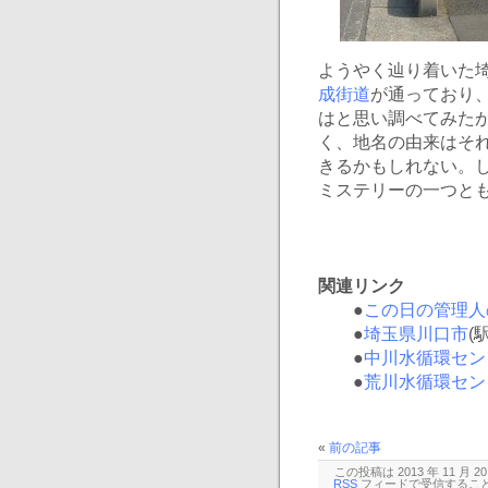
ようやく辿り着いた
成街道
が通っており
はと思い調べてみた
く、地名の由来はそ
きるかもしれない。
ミステリーの一つと
関連リンク
●
この日の管理人
●
埼玉県川口市
(
●
中川水循環セン
●
荒川水循環セン
«
前の記事
この投稿は 2013 年 11 月 2
RSS
フィードで受信するこ