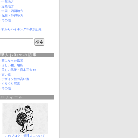
中部地方
近畿地方
中国・四国地方
九州・沖縄地方
その他
駅からハイキング等参加記録
管理人お勧めの記事
蓋になった風景
珍しい物、場所
美しい風景
・
日本三大○○
古い蓋
デザイン性の高い蓋
ぐりぐり写真
その他
プロフィール
このブログ・管理人について