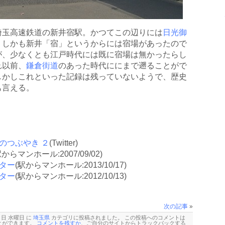
埼玉高速鉄道の新井宿駅。かつてこの辺りには
日光御
、しかも新井「宿」というからには宿場があったので
が、少なくとも江戸時代には既に宿場は無かったらし
れ以前、
鎌倉街道
のあった時代ににまで遡ることがで
しかしこれといった記録は残っていないようで、歴史
も言える。
のつぶやき
２
(Twitter)
駅からマンホール:2007/09/02)
ター
(駅からマンホール:2013/10/17)
ター
(駅からマンホール:2012/10/13)
次の記事
»
0 日 水曜日 に
埼玉県
カテゴリに投稿されました。 この投稿へのコメントは
とができます。
コメントを残すか
、ご自分のサイトから
トラックバックする