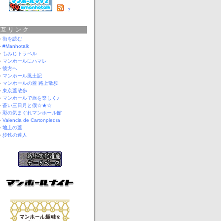
？
相互リンク
街を読む
#Manhotalk
もみじトラベル
マンホールにハマレ
彼方へ
マンホール風土記
マンホールの蓋 路上散歩
東京蓋散歩
マンホールで旅を楽しく♪
蒼い三日月と僕☆★☆
彩の気まぐれマンホール館
Valencia de Cartonpiedra
地上の蓋
歩鉄の達人