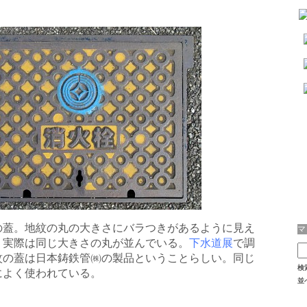
の蓋。地紋の丸の大きさにバラつきがあるように見え
、実際は同じ大きさの丸が並んでいる。
下水道展
で調
紋の蓋は日本鋳鉄管㈱の製品ということらしい。同じ
検
によく使われている。
並