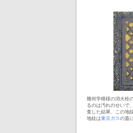
幾何学模様の消火栓
るのは汚れのせいで
査した結果、この地
地紋は
東京ガス
の蓋