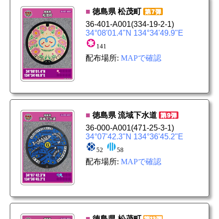
■
徳島県
松茂町
36-401-A001
(334-19-2-1)
34°08'01.4"N 134°34'49.9"E
141
配布場所:
MAPで確認
■
徳島県
流域下水道
36-000-A001
(471-25-3-1)
34°07'42.3"N 134°36'45.2"E
52
58
配布場所:
MAPで確認
■
徳島県
松茂町