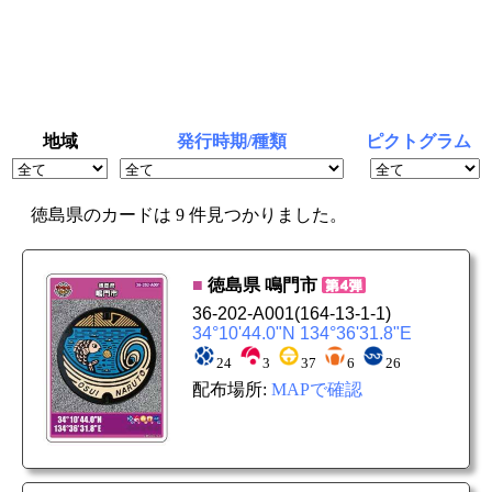
地域
発行時期/種類
ピクトグラム
徳島県のカードは 9 件見つかりました。
■
徳島県
鳴門市
36-202-A001
(164-13-1-1)
34°10'44.0"N 134°36'31.8"E
24
3
37
6
26
配布場所:
MAPで確認