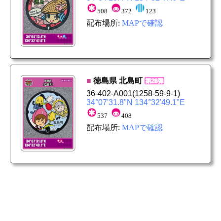
508
372
123
配布場所:
MAPで確認
■
徳島県
北島町
36-402-A001
(1258-59-9-1)
34°07'31.8"N 134°32'49.1"E
537
408
配布場所:
MAPで確認