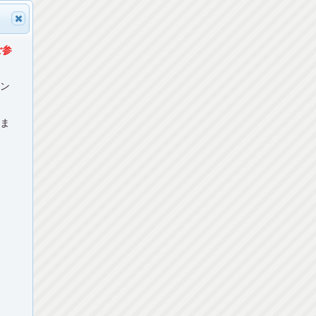
ご参
マン
ねま