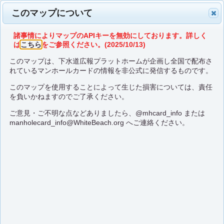
このマップについて
諸事情によりマップのAPIキーを無効にしております。詳しく
は
こちら
をご参照ください。(2025/10/13)
このマップは、下水道広報プラットホームが企画し全国で配布さ
れているマンホールカードの情報を非公式に発信するものです。
このマップを使用することによって生じた損害については、責任
を負いかねますのでご了承ください。
ご意見・ご不明な点などありましたら、
@mhcard_info
または
manholecard_info@WhiteBeach.org
へご連絡ください。
福島県 流域下水道 A0
07-000-A001
(237-24-9-1)
37°35'25.4"N 140°27'14.5"E
89
35
24
ここに行く
配布場所マップに切り替え