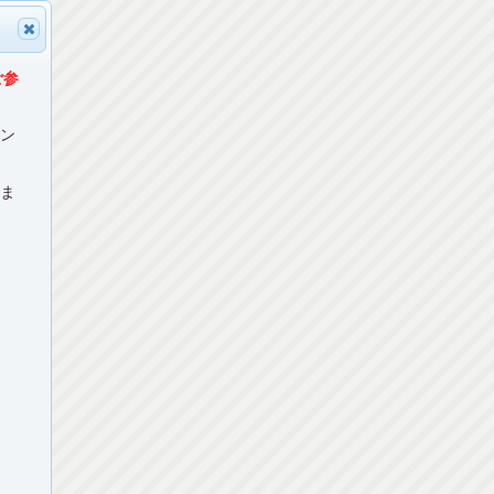
ご参
マン
ねま