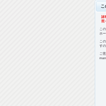
こ
諸
照く
こ
ホ
こ
す
ご
man