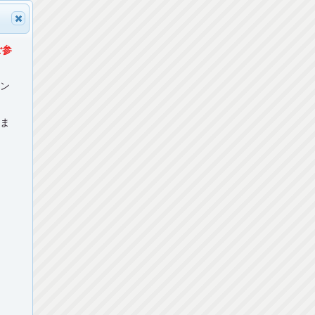
ご参
マン
ねま