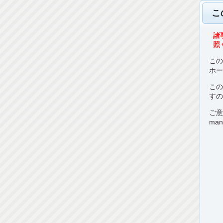
こ
諸
照く
こ
ホ
こ
す
ご
man