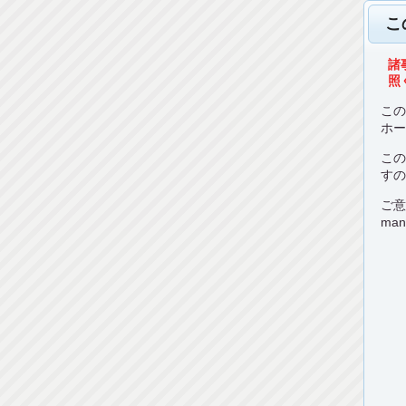
こ
諸
照く
こ
ホ
こ
す
ご
man