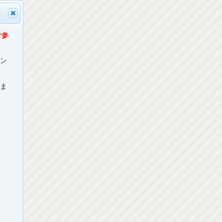
ご参
マン
ねま