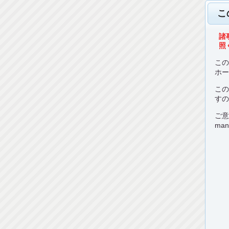
こ
諸
照く
こ
ホ
こ
す
ご
man