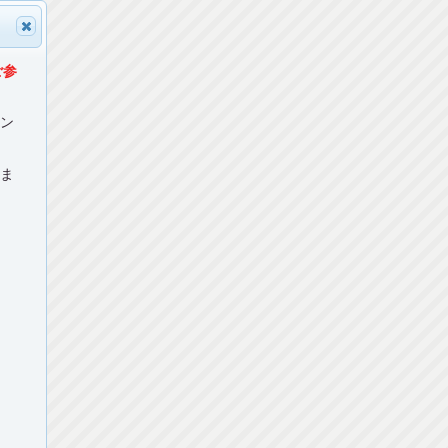
ご参
マン
ねま