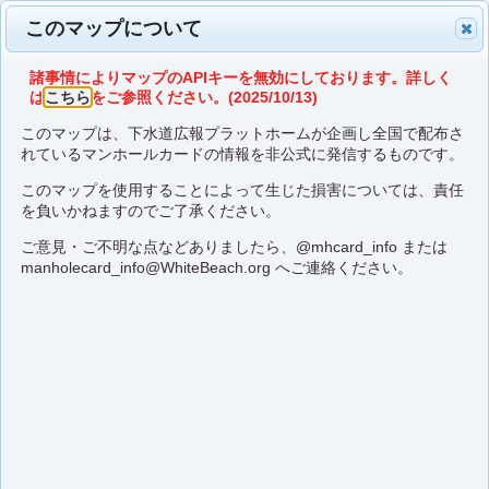
このマップについて
諸事情によりマップのAPIキーを無効にしております。詳しく
は
こちら
をご参照ください。(2025/10/13)
このマップは、下水道広報プラットホームが企画し全国で配布さ
れているマンホールカードの情報を非公式に発信するものです。
このマップを使用することによって生じた損害については、責任
を負いかねますのでご了承ください。
ご意見・ご不明な点などありましたら、
@mhcard_info
または
manholecard_info@WhiteBeach.org
へご連絡ください。
【平日】所沢市上下水
【土日祝日】所沢市上
道局1階 お客様センター
下水道局1階 夜間・総合窓口
埼玉県 所沢市
埼玉県 所沢市
A001
A001
在庫確認先：
在庫確認先：
こちら
こちら
口コミ検索：
口コミ検索：
ここに行く
ここに行く
座標蓋マップに切り替え
座標蓋マップに切り替え