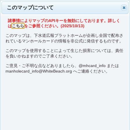
このマップについて
諸事情によりマップのAPIキーを無効にしております。詳しく
は
こちら
をご参照ください。(2025/10/13)
このマップは、下水道広報プラットホームが企画し全国で配布さ
れているマンホールカードの情報を非公式に発信するものです。
このマップを使用することによって生じた損害については、責任
を負いかねますのでご了承ください。
ご意見・ご不明な点などありましたら、
@mhcard_info
または
manholecard_info@WhiteBeach.org
へご連絡ください。
【平日】クリアウォー
ターOSAKA
大阪府 大阪市
B001
在庫確認先：
こちら
口コミ検索：
ここに行く
座標蓋マップに切り替え