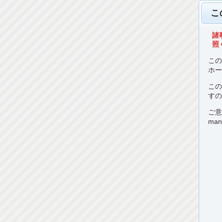
こ
諸
照く
こ
ホ
こ
す
ご
man