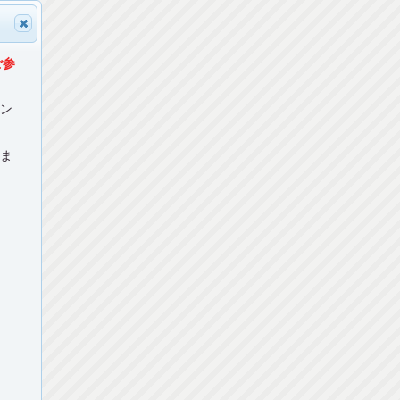
ご参
マン
ねま