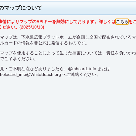
のマップについて
事情によりマップのAPIキーを無効にしております。詳しくは
こちら
を
ださい。(2025/10/13)
のマップは、下水道広報プラットホームが企画し全国で配布されている
ールカードの情報を非公式に発信するものです。
のマップを使用することによって生じた損害については、責任を負いか
イオンモール今治新都
のでご了承ください。
市1F インフォメーションカウ
意見・ご不明な点などありましたら、
@mhcard_info
または
ンター
holecard_info@WhiteBeach.org
へご連絡ください。
愛媛県 今治市
C001
在庫確認先：
こちら
口コミ検索：
ここに行く
座標蓋マップに切り替え
イオンモール今治新都市1F インフォメーションカウン
ター
愛媛県今治市にぎわい広場1番地1
電話:0898-34-3700