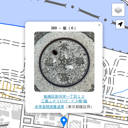
×
389 － 板（６）
板橋区新河岸一丁目１３
三菱ふそうﾄﾗｯｸ・ﾊﾞｽ(株)脇
水準基標測量成果
（東京都建設局）