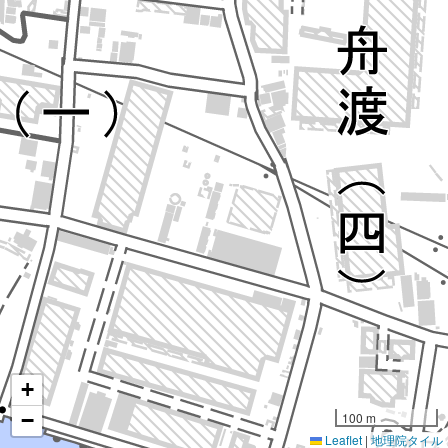
+
−
100 m
Leaflet
|
地理院タイル