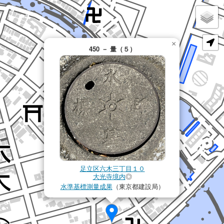
×
450 － 量（５）
足立区六木三丁目１０
大光寺境内
◎
水準基標測量成果
（東京都建設局）