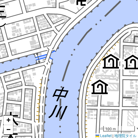
+
−
100 m
Leaflet
|
地理院タイル