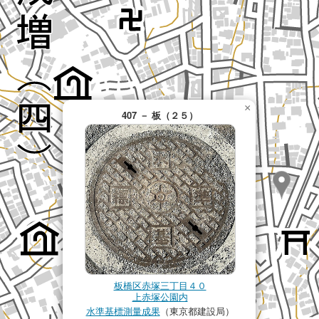
×
407 － 板（２５）
板橋区赤塚三丁目４０
上赤塚公園内
水準基標測量成果
（東京都建設局）