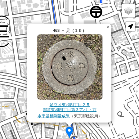
×
463 － 足（１５）
足立区東和四丁目２５
都営東和四丁目第３アパ-ト前
水準基標測量成果
（東京都建設局）