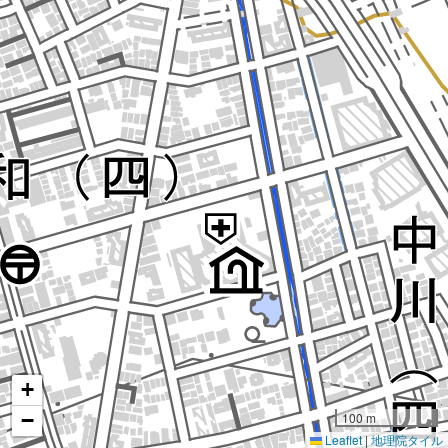
+
−
100 m
Leaflet
|
地理院タイル