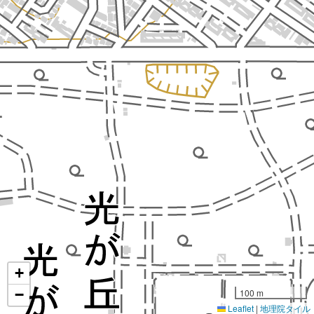
+
−
100 m
Leaflet
|
地理院タイル