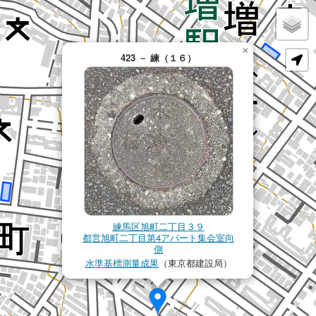
×
423 － 練（１６）
練馬区旭町二丁目３９
都営旭町二丁目第4アパート集会室向
側
水準基標測量成果
（東京都建設局）