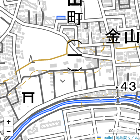
+
−
100 m
Leaflet
|
地理院タイル