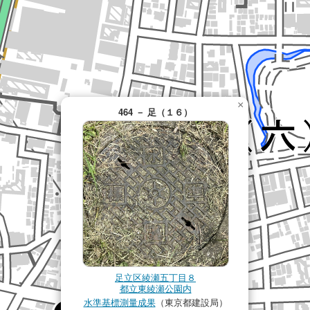
×
464 － 足（１６）
足立区綾瀬五丁目８
都立東綾瀬公園内
水準基標測量成果
（東京都建設局）