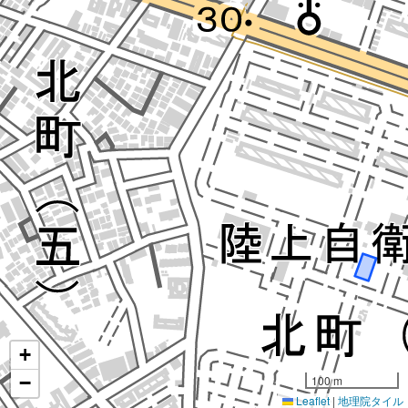
+
−
100 m
Leaflet
|
地理院タイル