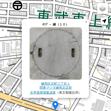
×
417 － 練（１０）
練馬区北町三丁目１
関東マツダ練馬北店前
水準基標測量成果
（東京都建設局）