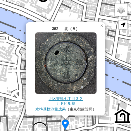
×
352 － 北（８）
北区豊島七丁目３２
カドビル脇
水準基標測量成果
（東京都建設局）