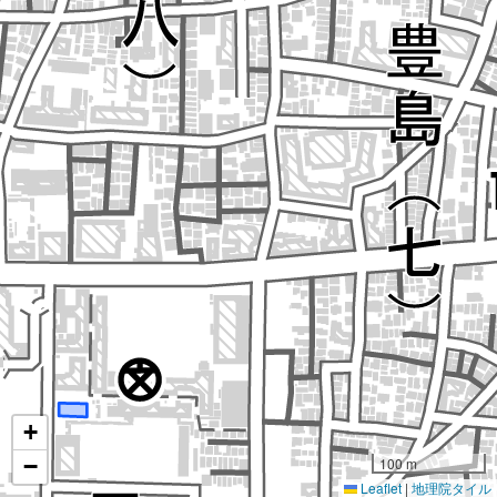
+
−
100 m
Leaflet
|
地理院タイル