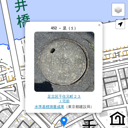
×
452 － 足（１）
足立区千住元町２３
Ｉ宅前
水準基標測量成果
（東京都建設局）