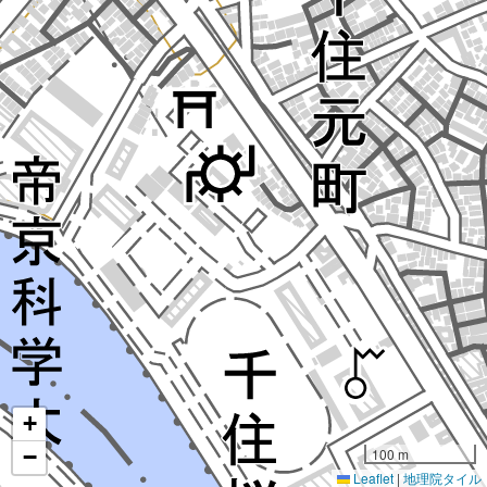
+
−
100 m
Leaflet
|
地理院タイル